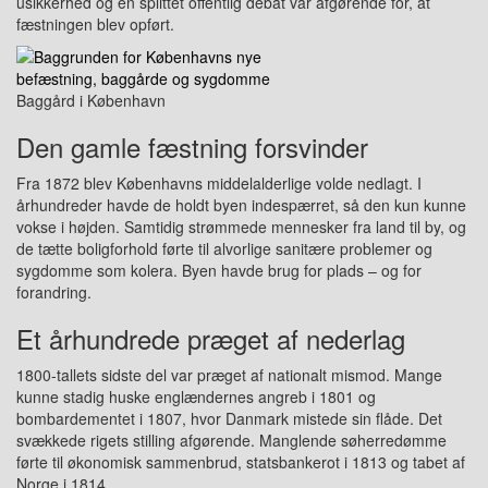
usikkerhed og en splittet offentlig debat var afgørende for, at
fæstningen blev opført.
Baggård i København
Den gamle fæstning forsvinder
Fra 1872 blev Københavns middelalderlige volde nedlagt. I
århundreder havde de holdt byen indespærret, så den kun kunne
vokse i højden. Samtidig strømmede mennesker fra land til by, og
de tætte boligforhold førte til alvorlige sanitære problemer og
sygdomme som kolera. Byen havde brug for plads – og for
forandring.
Et århundrede præget af nederlag
1800-tallets sidste del var præget af nationalt mismod. Mange
kunne stadig huske englændernes angreb i 1801 og
bombardementet i 1807, hvor Danmark mistede sin flåde. Det
svækkede rigets stilling afgørende. Manglende søherredømme
førte til økonomisk sammenbrud, statsbankerot i 1813 og tabet af
Norge i 1814.