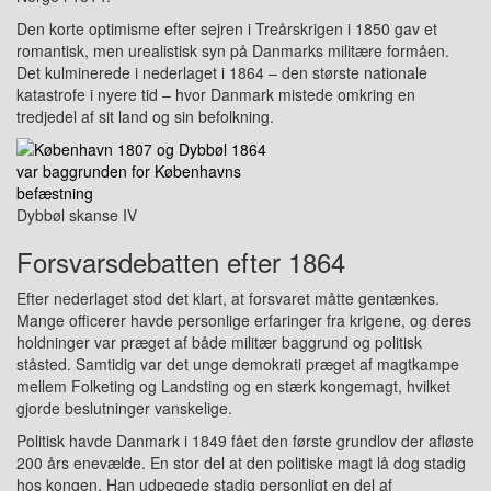
Den korte optimisme efter sejren i Treårskrigen i 1850 gav et
romantisk, men urealistisk syn på Danmarks militære formåen.
Det kulminerede i nederlaget i 1864 – den største nationale
katastrofe i nyere tid – hvor Danmark mistede omkring en
tredjedel af sit land og sin befolkning.
Dybbøl skanse IV
Forsvarsdebatten efter 1864
Efter nederlaget stod det klart, at forsvaret måtte gentænkes.
Mange officerer havde personlige erfaringer fra krigene, og deres
holdninger var præget af både militær baggrund og politisk
ståsted. Samtidig var det unge demokrati præget af magtkampe
mellem Folketing og Landsting og en stærk kongemagt, hvilket
gjorde beslutninger vanskelige.
Politisk havde Danmark i 1849 fået den første grundlov der afløste
200 års enevælde. En stor del at den politiske magt lå dog stadig
hos kongen. Han udpegede stadig personligt en del af