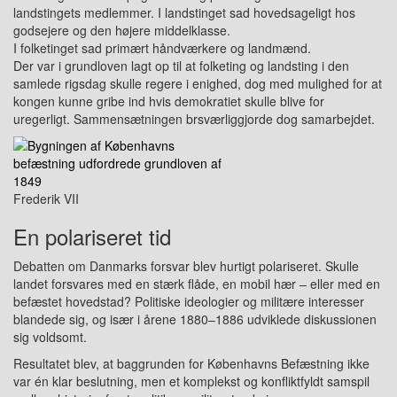
landstingets medlemmer. I landstinget sad hovedsageligt hos
godsejere og den højere middelklasse.
I folketinget sad primært håndværkere og landmænd.
Der var i grundloven lagt op til at folketing og landsting i den
samlede rigsdag skulle regere i enighed, dog med mulighed for at
kongen kunne gribe ind hvis demokratiet skulle blive for
uregerligt. Sammensætningen brsværliggjorde dog samarbejdet.
Frederik VII
En polariseret tid
Debatten om Danmarks forsvar blev hurtigt polariseret. Skulle
landet forsvares med en stærk flåde, en mobil hær – eller med en
befæstet hovedstad? Politiske ideologier og militære interesser
blandede sig, og især i årene 1880–1886 udviklede diskussionen
sig voldsomt.
Resultatet blev, at baggrunden for Københavns Befæstning ikke
var én klar beslutning, men et komplekst og konfliktfyldt samspil