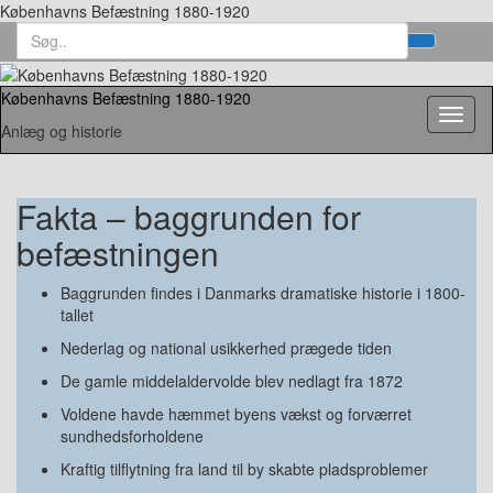
Københavns Befæstning 1880-1920
Search
Toggl
for:
searc
form
Københavns Befæstning 1880-1920
Toggl
Anlæg og historie
naviga
Fakta – baggrunden for
befæstningen
Baggrunden findes i Danmarks dramatiske historie i 1800-
tallet
Nederlag og national usikkerhed prægede tiden
De gamle middelaldervolde blev nedlagt fra 1872
Voldene havde hæmmet byens vækst og forværret
sundhedsforholdene
Kraftig tilflytning fra land til by skabte pladsproblemer