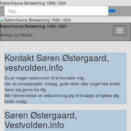
Københavns Befæstning 1880-1920
Search
Toggl
for:
searc
form
Københavns Befæstning 1880-1920
Toggl
Anlæg og historie
naviga
Kontakt Søren Østergaard,
vestvolden.info
Du er meget velkommen til at kontakte mig.
Har du forespørgsler, forslag, gode ideer eller noget helt andet
hører jeg gerne fra dig.
Alle henvendelser er velkomne og jeg vil forsøge at hjælpe dig
bedst muligt.
Søren Østergaard,
Vestvolden.info