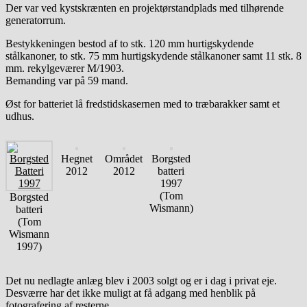
Der var ved kystskrænten en projektørstandplads med tilhørende
generatorrum.
Bestykkeningen bestod af to stk. 120 mm hurtigskydende
stålkanoner, to stk. 75 mm hurtigskydende stålkanoner samt 11 stk. 8
mm. rekylgeværer M/1903.
Bemanding var på 59 mand.
Øst for batteriet lå fredstidskasernen med to træbarakker samt et
udhus.
Hegnet
Området
Borgsted
2012
2012
batteri
1997
(Tom
Borgsted
Wismann)
batteri
(Tom
Wismann
1997)
Det nu nedlagte anlæg blev i 2003 solgt og er i dag i privat eje.
Desværre har det ikke muligt at få adgang med henblik på
fotografering af resterne.