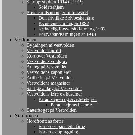
Sikringsstyrken 1914 til 1919
Soldaterhjem
Private indsamlinger til forsvaret
Den frivillige Selvbeskatning
Kvindeindsamlingen 1882
Kvindelig forsvarsindsamling 1907
Forsvarsindsamlingen af 1913
Vestfronten
Bygningen af vestvolden
Vestvoldens profil
Kort over Vestvolden
Vestvoldens voldgrav
Anlæg på Vestvolden
Vestvoldens kaponierer
Artilleriet på Vestvolden
Vestvoldens magasiner
Særlige anlæg på Vestvolden
Vestvoldens lejre og kaserner
Paradislejren og Avedørelejren
Paradislejrens historie
Batteritoget på Vestvolden
Nordfronten
Nordfrontens forter
Forternes pansrede tårne
Forternes opbygning