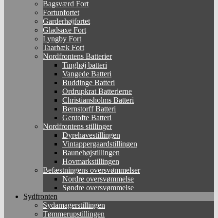
Bagsværd Fort
Fortunfortet
Garderhøjfortet
Gladsaxe Fort
Lyngby Fort
Taarbæk Fort
Nordfrontens Batterier
Tinghøj batteri
Vangede Batteri
Buddinge Batteri
Ordrupkrat Batterierne
Christiansholms Batteri
Bernstorff Batteri
Gentofte Batteri
Nordfrontens stillinger
Dyrehavestillingen
Vintappergaardstillingen
Baunehøjstillingen
Hovmarkstillingen
Befæstningens oversvømmelser
Nordre oversvømmelse
Søndre oversvømmelse
Sydfronten
Sydamagerstillingen
Tømmerupstillingen