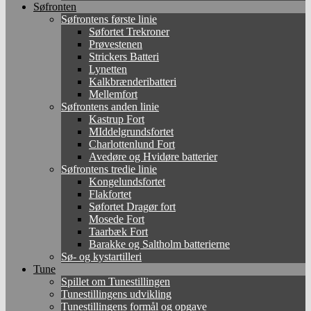
Søfronten
Søfrontens første linie
Søfortet Trekroner
Prøvestenen
Strickers Batteri
Lynetten
Kalkbrænderibatteri
Mellemfort
Søfrontens anden linie
Kastrup Fort
MIddelgrundsfortet
Charlottenlund Fort
Avedøre og Hvidøre batterier
Søfrontens tredie linie
Kongelundsfortet
Flakfortet
Søfortet Dragør fort
Mosede Fort
Taarbæk Fort
Barakke og Saltholm batterierne
Sø- og kystartilleri
Tune
Spillet om Tunestillingen
Tunestillingens udvikling
Tunestillingens formål og opgave