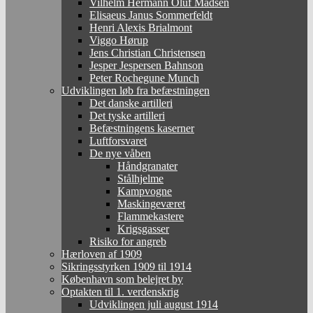
Vilhelm Hermann Oluf Madsen
Elisaeus Janus Sommerfeldt
Henri Alexis Brialmont
Viggo Hørup
Jens Christian Christensen
Jesper Jespersen Bahnson
Peter Rochegune Munch
Udviklingen løb fra befæstningen
Det danske artilleri
Det tyske artilleri
Befæstningens kaserner
Luftforsvaret
De nye våben
Håndgranater
Stålhjelme
Kampvogne
Maskingeværet
Flammekastere
Krigsgasser
Risiko for angreb
Hærloven af 1909
Sikringsstyrken 1909 til 1914
København som belejret by
Optakten til 1. verdenskrig
Udviklingen juli august 1914