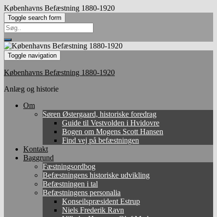
Københavns Befæstning 1880-1920
Toggle search form
Search
for:
Toggle navigation
Københavns Befæstning 1880-1920
Anlæg og historie
Om
Søren Østergaard, historiske foredrag
Guide til Vestvolden i Hvidovre
Bogen om Mogens Scott Hansen
Find vej på befæstningen
Kontakt
Baggrund
Fæstningsordbog
Befæstningens historiske udvikling
Befæstningen i tal
Befæstningens personalia
Konseilspræsident Estrup
Niels Frederik Ravn