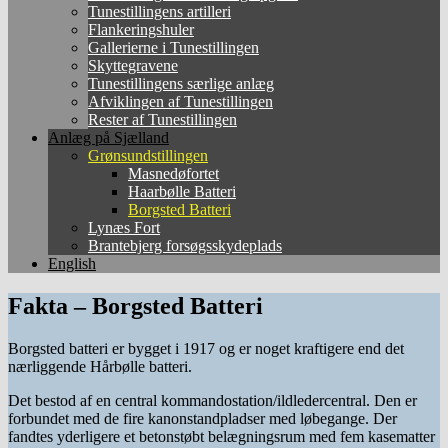
Tunestillingens artilleri
Flankeringshuler
Gallerierne i Tunestillingen
Skyttegravene
Tunestillingens særlige anlæg
Afviklingen af Tunestillingen
Rester af Tunestillingen
Anlæg på Sjælland
Grønsundstillingen
Masnedøfortet
Haarbølle Batteri
Borgsted Batteri
Lynæs Fort
Brantebjerg forsøgsskydeplads
English
Fakta – Borgsted Batteri
Borgsted batteri er bygget i 1917 og er noget kraftigere end det
nærliggende Hårbølle batteri.
Det bestod af en central kommandostation/ildledercentral. Den er
forbundet med de fire kanonstandpladser med løbegange. Der
fandtes yderligere et betonstøbt belægningsrum med fem kasematter