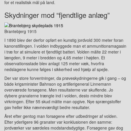
for et realistisk mål på land.
Skydninger mod “fjendtlige anlæg”
Brantebjerg 1915
I 1890 blev der derfor opført en kunstig jordvold 300 meter foran
kanonstillingen. I volden indbyggede man et ammunitionsmagasin
i træ for at simulere et fjendtligt batteri. Volden målte 22 meter i
længden, 9 meter i bredden og 4,65 meter i højden. Et
observationsstade blev anlagt 125 meter væk, hvorfra
nedslagene kunne følges i sikkerhed ved hjælp af spejle.
Der var store forventninger, da prøveskydningerne gik i gang – og
både krigsminister Bahnson og artillerigeneral
Linnemann
overværede forsøgene. Men resultaterne var skuffende. Jo
dybere granaterne trængte ind i volden, desto mindre blev
virkningen. Efter 55 skud måtte man opgive. Nye sprængstoffer
gav heller ikke nævneværdigt bedre resultater.
Året efter gentog man forsøgene efter udbedringer af volden.
Efter yderligere 96 granater var konklusionen den samme:
jordværker var særdeles modstandsdygtige. Forsøgene gav dog