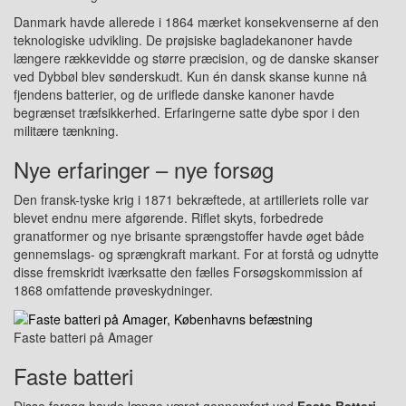
Danmark havde allerede i 1864 mærket konsekvenserne af den
teknologiske udvikling. De prøjsiske bagladekanoner havde
længere rækkevidde og større præcision, og de danske skanser
ved Dybbøl blev sønderskudt. Kun én dansk skanse kunne nå
fjendens batterier, og de uriflede danske kanoner havde
begrænset træfsikkerhed. Erfaringerne satte dybe spor i den
militære tænkning.
Nye erfaringer – nye forsøg
Den fransk-tyske krig i 1871 bekræftede, at artilleriets rolle var
blevet endnu mere afgørende. Riflet skyts, forbedrede
granatformer og nye brisante sprængstoffer havde øget både
gennemslags- og sprængkraft markant. For at forstå og udnytte
disse fremskridt iværksatte den fælles Forsøgskommission af
1868 omfattende prøveskydninger.
Faste batteri på Amager
Faste batteri