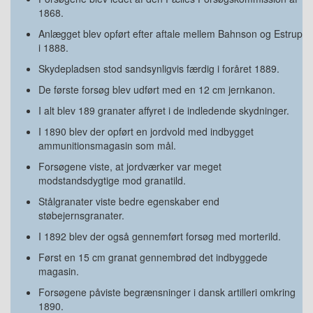
1868.
Anlægget blev opført efter aftale mellem Bahnson og Estrup
i 1888.
Skydepladsen stod sandsynligvis færdig i foråret 1889.
De første forsøg blev udført med en 12 cm jernkanon.
I alt blev 189 granater affyret i de indledende skydninger.
I 1890 blev der opført en jordvold med indbygget
ammunitionsmagasin som mål.
Forsøgene viste, at jordværker var meget
modstandsdygtige mod granatild.
Stålgranater viste bedre egenskaber end
støbejernsgranater.
I 1892 blev der også gennemført forsøg med morterild.
Først en 15 cm granat gennembrød det indbyggede
magasin.
Forsøgene påviste begrænsninger i dansk artilleri omkring
1890.