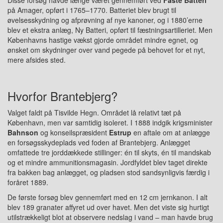
Disse forsøg havde længe været gennemført ved
Faste Batteri
på Amager, opført i 1765–1770. Batteriet blev brugt til
øvelsesskydning og afprøvning af nye kanoner, og i 1880’erne
blev et ekstra anlæg, Ny Batteri, opført til fæstningsartilleriet. Men
Københavns hastige vækst gjorde området mindre egnet, og
ønsket om skydninger over vand pegede på behovet for et nyt,
mere afsides sted.
Hvorfor Brantebjerg?
Valget faldt på Tisvilde Hegn. Området lå relativt tæt på
København, men var samtidig isoleret. I 1888 indgik krigsminister
Bahnson
og konseilspræsident
Estrup
en aftale om at anlægge
en forsøgsskydeplads ved foden af Brantebjerg. Anlægget
omfattede tre jorddækkede stillinger: én til skyts, én til mandskab
og et mindre ammunitionsmagasin. Jordfyldet blev taget direkte
fra bakken bag anlægget, og pladsen stod sandsynligvis færdig i
foråret 1889.
De første forsøg blev gennemført med en 12 cm jernkanon. I alt
blev 189 granater affyret ud over havet. Men det viste sig hurtigt
utilstrækkeligt blot at observere nedslag i vand – man havde brug