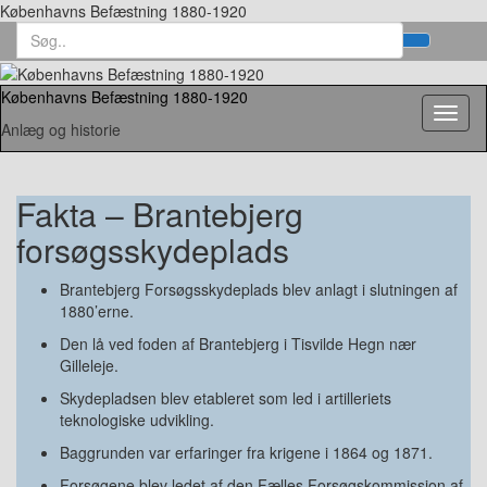
Københavns Befæstning 1880-1920
Search
Toggl
for:
searc
form
Københavns Befæstning 1880-1920
Toggl
Anlæg og historie
naviga
Fakta – Brantebjerg
forsøgsskydeplads
Brantebjerg Forsøgsskydeplads blev anlagt i slutningen af
1880’erne.
Den lå ved foden af Brantebjerg i Tisvilde Hegn nær
Gilleleje.
Skydepladsen blev etableret som led i artilleriets
teknologiske udvikling.
Baggrunden var erfaringer fra krigene i 1864 og 1871.
Forsøgene blev ledet af den Fælles Forsøgskommission af