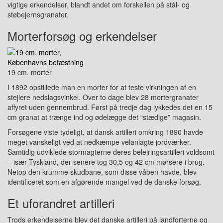
vigtige erkendelser, blandt andet om forskellen på stål- og
støbejernsgranater.
Morterforsøg og erkendelser
19 cm. morter
I 1892 opstillede man en morter for at teste virkningen af en
stejlere nedslagsvinkel. Over to dage blev 28 mortergranater
affyret uden gennembrud. Først på tredje dag lykkedes det en 15
cm granat at trænge ind og ødelægge det “stædige” magasin.
Forsøgene viste tydeligt, at dansk artilleri omkring 1890 havde
meget vanskeligt ved at nedkæmpe velanlagte jordværker.
Samtidig udviklede stormagterne deres belejringsartilleri voldsomt
– især Tyskland, der senere tog 30,5 og 42 cm mørsere i brug.
Netop den krumme skudbane, som disse våben havde, blev
identificeret som en afgørende mangel ved de danske forsøg.
Et uforandret artilleri
Trods erkendelserne blev det danske artilleri på landforterne og