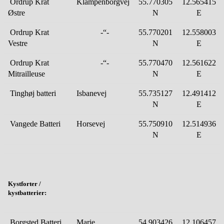
Ordrup Krat
Klampenborgvej
55.770305
12.565415
Østre
N
E
Ordrup Krat
-“-
55.770201
12.558003
Vestre
N
E
Ordrup Krat
-“-
55.770470
12.561622
Mitrailleuse
N
E
Tinghøj batteri
Isbanevej
55.735127
12.491412
N
E
Vangede Batteri
Horsevej
55.750910
12.514936
N
E
Kystforter
/
kyst
batterier
:
Borgsted Batteri
Marie
54.903426
12.106457