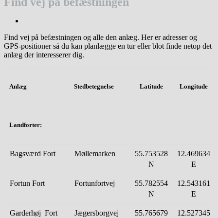
Find vej på befæstningen
Find vej på befæstningen og alle den anlæg. Her er adresser og
GPS-positioner så du kan planlægge en tur eller blot finde netop det
anlæg der interesserer dig.
Anlæg
Stedbetegnelse
Latitude
Longitude
Landforter
:
Bagsværd Fort
Møllemarken
55.753528
12.469634
N
E
Fortun Fort
Fortunfortvej
55.782554
12.543161
N
E
Garderhøj Fort
Jægersborgvej
55.765679
12.527345