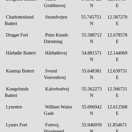
Grubbesvej
N
E
Charlottenlund
Strandvejen
55.745753
12.587270
Batteri
N
E
Dragør Fort
Prins Knuds
55.588712
12.678578
Dæmning
N
E
Hårbølle Batteri
Hårbøllevej
54.881571
12.144
069
N
E
Kastrup Batteri
Svend
55.648381
12.639731
Vonvedsvej
N
E
Kongelunds
Kalvebodvej
55.562273
12.566721
Batteri
N
E
Lynetten
William Wains
55.696942
12.612568
Gade
N
E
Lynæs Fort
Fortvej,
55.946959
11.854671
Hundested
N
E