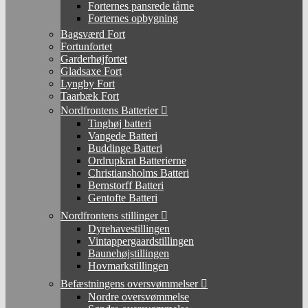
Forternes pansrede tårne
Forternes opbygning
Bagsværd Fort
Fortunfortet
Garderhøjfortet
Gladsaxe Fort
Lyngby Fort
Taarbæk Fort
Nordfrontens Batterier
Tinghøj batteri
Vangede Batteri
Buddinge Batteri
Ordrupkrat Batterierne
Christiansholms Batteri
Bernstorff Batteri
Gentofte Batteri
Nordfrontens stillinger
Dyrehavestillingen
Vintappergaardstillingen
Baunehøjstillingen
Hovmarkstillingen
Befæstningens oversvømmelser
Nordre oversvømmelse