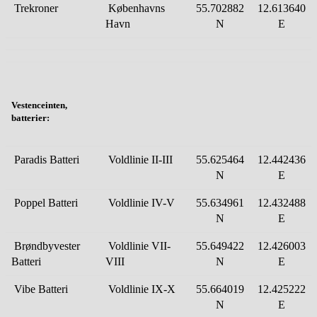
Trekroner
Københavns
55.702882
12.613640
Havn
N
E
Vestenceinten,
batterier:
Paradis Batteri
Voldlinie II-III
55.625464
12.442436
N
E
Poppel Batteri
Voldlinie IV-V
55.634961
12.432488
N
E
Brøndbyvester
Voldlinie VII-
55.649422
12.426003
Batteri
VIII
N
E
Vibe Batteri
Voldlinie IX-X
55.664019
12.425222
N
E