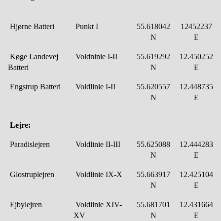
Hjørne Batteri
Punkt I
55.618042
12452237
N
E
Køge Landevej
Voldninie I-II
55.619292
12.450252
B
atteri
N
E
Engstrup Batteri
Voldlinie I-II
55.620557
12.448735
N
E
Lejre:
Paradislejren
Voldlinie II-III
55.625088
12.444283
N
E
Glostruplejren
Voldlinie IX-X
55.663917
12.425104
N
E
Ejbylejren
Voldlinie XIV-
55.681701
12.431664
XV
N
E