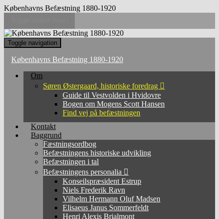
Københavns Befæstning 1880-1920
Toggle search form
Search
Toggle navigation
for:
Københavns Befæstning 1880-1920
Om
Søren Østergaard, historiske foredrag
Guide til Vestvolden i Hvidovre
Bogen om Mogens Scott Hansen
Find vej på befæstningen
Kontakt
Baggrund
Fæstningsordbog
Befæstningens historiske udvikling
Befæstningen i tal
Befæstningens personalia
Konseilspræsident Estrup
Niels Frederik Ravn
Vilhelm Hermann Oluf Madsen
Elisaeus Janus Sommerfeldt
Henri Alexis Brialmont