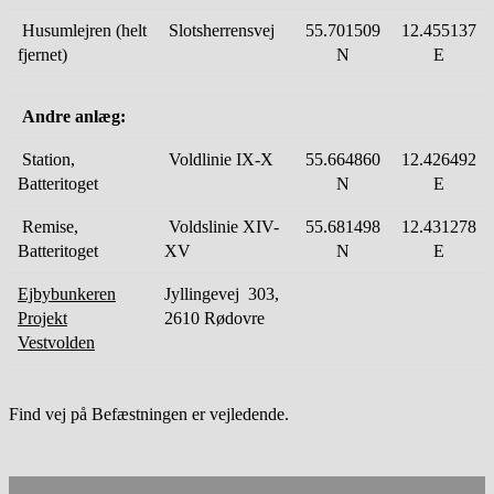
Husumlejren (helt
Slotsherrensvej
55.701509
12.455137
fjernet)
N
E
Andre anlæg:
Station,
Voldlinie IX-X
55.664860
12.426492
Batteritoget
N
E
Remise,
Voldslinie XIV-
55.681498
12.431278
Batteritoget
XV
N
E
Ejbybunkeren
Jyllingevej 303,
Projekt
2610 Rødovre
Vestvolden
Find vej på Befæstningen er vejledende.
Made with
by
Graphene Themes
.