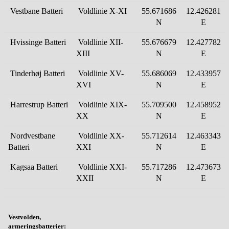
Vestbane Batteri
Voldlinie X-XI
55.671686
12.426281
N
E
Hvissinge Batteri
Voldlinie XII-
55.676679
12.427782
XIII
N
E
Tinderhøj Batteri
Voldlinie XV-
55.686069
12.433957
XVI
N
E
Harrestrup Batteri
Voldlinie XIX-
55.709500
12.458952
XX
N
E
Nordvestbane
Voldlinie XX-
55.712614
12.463343
Batteri
XXI
N
E
Kagsaa Batteri
Voldlinie XXI-
55.717286
12.473673
XXII
N
E
Vestvolden,
armeringsbatterier: