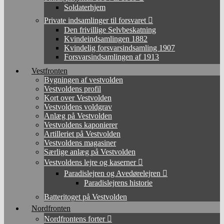
Soldaterhjem
Private indsamlinger til forsvaret
Den frivillige Selvbeskatning
Kvindeindsamlingen 1882
Kvindelig forsvarsindsamling 1907
Forsvarsindsamlingen af 1913
Vestfronten
Bygningen af vestvolden
Vestvoldens profil
Kort over Vestvolden
Vestvoldens voldgrav
Anlæg på Vestvolden
Vestvoldens kaponierer
Artilleriet på Vestvolden
Vestvoldens magasiner
Særlige anlæg på Vestvolden
Vestvoldens lejre og kaserner
Paradislejren og Avedørelejren
Paradislejrens historie
Batteritoget på Vestvolden
Nordfronten
Nordfrontens forter