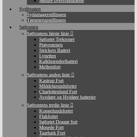
Søndre oversvømmelse
Sydfronten
Sydamagerstillingen
Tømmerupstillingen
Søfronten
Søfrontens første linie
Søfortet Trekroner
Prøvestenen
Strickers Batteri
Lynetten
Kalkbrænderibatteri
Mellemfort
Søfrontens anden linie
Kastrup Fort
MIddelgrundsfortet
Charlottenlund Fort
Avedøre og Hvidøre batterier
Søfrontens tredie linie
Kongelundsfortet
Flakfortet
Søfortet Dragør fort
Mosede Fort
Taarbæk Fort