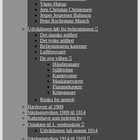
Viggo Hørup
Jens Christian Christensen
Jesper Jespersen Bahnson
Peter Rochegune Munch
Udviklingen løb fra befæstningen
Det danske artilleri
Det tyske artilleri
Befæstningens kaserner
Luftforsvaret
De nye våben
Håndgranater
Stålhjelme
Kampvogne
Maskingeværet
Flammekastere
Krigsgasser
Risiko for angreb
Hærloven af 1909
Sikringsstyrken 1909 til 1914
København som belejret by
Optakten til 1. verdenskrig
Udviklingen juli august 1914
Sikringsstyrken 1914 til 1919