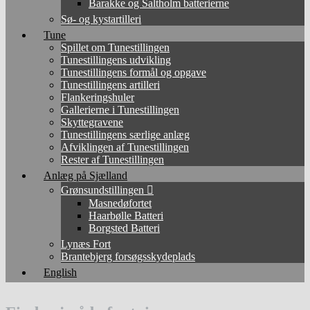
Barakke og Saltholm batterierne
Sø- og kystartilleri
Tune
Spillet om Tunestillingen
Tunestillingens udvikling
Tunestillingens formål og opgave
Tunestillingens artilleri
Flankeringshuler
Gallerierne i Tunestillingen
Skyttegravene
Tunestillingens særlige anlæg
Afviklingen af Tunestillingen
Rester af Tunestillingen
Anlæg på Sjælland
Grønsundstillingen
Masnedøfortet
Haarbølle Batteri
Borgsted Batteri
Lynæs Fort
Brantebjerg forsøgsskydeplads
English