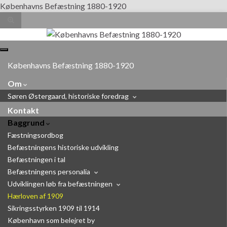
Københavns Befæstning 1880-1920
Toggle
search
form
Search for:
Toggle
navigation
Københavns Befæstning 1880-1920
Om
Søren Østergaard, historiske foredrag
Kontakt
Baggrund
Fæstningsordbog
Befæstningens historiske udvikling
Befæstningen i tal
Befæstningens personalia
Udviklingen løb fra befæstningen
Hærloven af 1909
Sikringsstyrken 1909 til 1914
København som belejret by