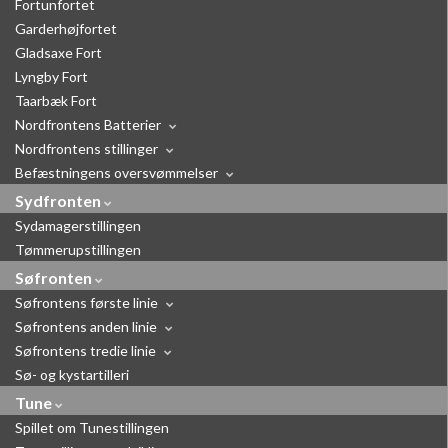
Fortunfortet
Garderhøjfortet
Gladsaxe Fort
Lyngby Fort
Taarbæk Fort
Nordfrontens Batterier
Nordfrontens stillinger
Befæstningens oversvømmelser
Sydfronten
Sydamagerstillingen
Tømmerupstillingen
Søfronten
Søfrontens første linie
Søfrontens anden linie
Søfrontens tredie linie
Sø- og kystartilleri
Tune
Spillet om Tunestillingen