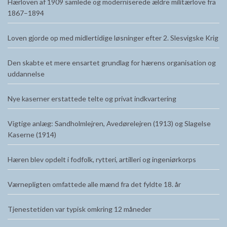
Hærloven af 1909 samlede og moderniserede ældre militærlove fra
1867–1894
Loven gjorde op med midlertidige løsninger efter 2. Slesvigske Krig
Den skabte et mere ensartet grundlag for hærens organisation og
uddannelse
Nye kaserner erstattede telte og privat indkvartering
Vigtige anlæg: Sandholmlejren, Avedørelejren (1913) og Slagelse
Kaserne (1914)
Hæren blev opdelt i fodfolk, rytteri, artilleri og ingeniørkorps
Værnepligten omfattede alle mænd fra det fyldte 18. år
Tjenestetiden var typisk omkring 12 måneder