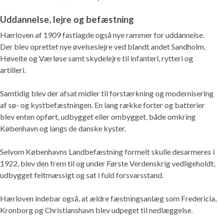
Uddannelse, lejre og befæstning
Hærloven af 1909 fastlagde også nye rammer for uddannelse.
Der blev oprettet nye øvelseslejre ved blandt andet Sandholm,
Høvelte og Værløse samt skydelejre til infanteri, rytteri og
artilleri.
Samtidig blev der afsat midler til forstærkning og modernisering
af sø- og kystbefæstningen. En lang række forter og batterier
blev enten opført, udbygget eller ombygget, både omkring
København og langs de danske kyster.
Selvom Københavns Landbefæstning formelt skulle desarmeres i
1922, blev den frem til og under Første Verdenskrig vedligeholdt,
udbygget feltmæssigt og sat i fuld forsvarsstand.
Hærloven indebar også, at ældre fæstningsanlæg som Fredericia,
Kronborg og Christianshavn blev udpeget til nedlæggelse.