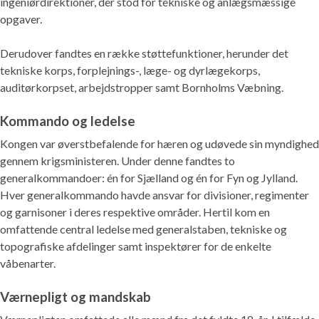
ingeniørdirektioner, der stod for tekniske og anlægsmæssige
opgaver.
Derudover fandtes en række støttefunktioner, herunder det
tekniske korps, forplejnings-, læge- og dyrlægekorps,
auditørkorpset, arbejdstropper samt Bornholms Væbning.
Kommando og ledelse
Kongen var øverstbefalende for hæren og udøvede sin myndighed
gennem krigsministeren. Under denne fandtes to
generalkommandoer: én for Sjælland og én for Fyn og Jylland.
Hver generalkommando havde ansvar for divisioner, regimenter
og garnisoner i deres respektive områder. Hertil kom en
omfattende central ledelse med generalstaben, tekniske og
topografiske afdelinger samt inspektører for de enkelte
våbenarter.
Værnepligt og mandskab