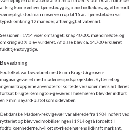
Værnepligten omfattede alle mænd fra det fyldte 18. år. I tilfælde
af krig kunne enhver tjenestedygtig mand indkaldes, og efter endt
værnepligt stod man i reserven i op til 16 år. Tjenestetiden var
typisk omkring 12 måneder, afhængigt af våbenart.
Sessionen i 1914 viser omfanget: knap 40.000 mænd mødte, og
omkring 80 % blev vurderet. Af disse blev ca. 14.700 erklæret
fuldt tjenstdygtige.
Bevæbning
Fodfolket var bevæbnet med 8 mm Krag-Jørgensen-
magasingeværet med moderne spidsprojektiler. Rytteriet og
ingeniørtropperne anvendte forkortede versioner, mens artilleriet
fortsat brugte Remington-geværer. I hele hæren blev der indført
en 9 mm Bayard-pistol som sidevåben.
Det danske Madsen-rekylgevær var allerede fra 1904 indført ved
rytteriet og blev ved mobiliseringen i 1914 også fordelt til
fodfolksenhederne, hvilket styrkede hærens ildkraft markant.