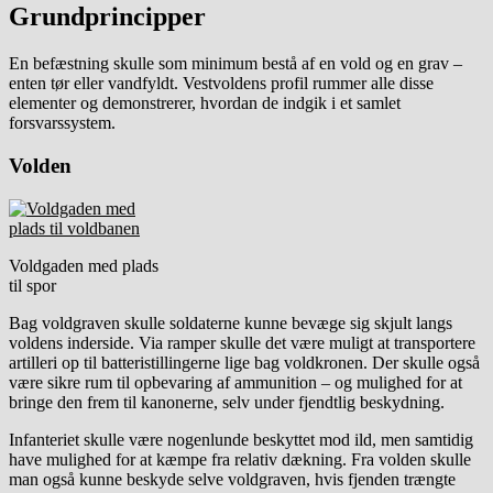
Grundprincipper
En befæstning skulle som minimum bestå af en vold og en grav –
enten tør eller vandfyldt. Vestvoldens profil rummer alle disse
elementer og demonstrerer, hvordan de indgik i et samlet
forsvarssystem.
Volden
Voldgaden med plads
til spor
Bag voldgraven skulle soldaterne kunne bevæge sig skjult langs
voldens inderside. Via ramper skulle det være muligt at transportere
artilleri op til batteristillingerne lige bag voldkronen. Der skulle også
være sikre rum til opbevaring af ammunition – og mulighed for at
bringe den frem til kanonerne, selv under fjendtlig beskydning.
Infanteriet skulle være nogenlunde beskyttet mod ild, men samtidig
have mulighed for at kæmpe fra relativ dækning. Fra volden skulle
man også kunne beskyde selve voldgraven, hvis fjenden trængte