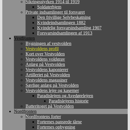
Sikringsstyrken 1914 til 1919
Soldaterhjem
Private indsamlinger til forsvaret
Den frivillige Selvbeskatning
Kvindeindsamlingen 1882
Kvindelig forsvarsindsamling 1907
Forsvarsindsamlingen af 1913
Vestfronten
Bygningen af vestvolden
Vestvoldens profil
Kort over Vestvolden
Vestvoldens voldgrav
Anlæg på Vestvolden
Vestvoldens kaponierer
Artilleriet på Vestvolden
Vestvoldens magasiner
Særlige anlæg på Vestvolden
Vestvoldens lejre og kaserner
Paradislejren og Avedørelejren
Paradislejrens historie
Batteritoget på Vestvolden
Nordfronten
Nordfrontens forter
Forternes pansrede tårne
Forternes opbygning