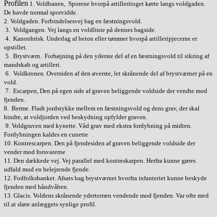
Profilen
1. Voldbanen, Sporene hvorpå artilleritoget kørte langs voldgaden.
De havde normal sporvidde.
2. Voldgaden.
Forbindelsesvej bag en fæstningsvold.
3. Voldgangen. Vej langs en voldlinie på dennes bagside.
4. Kanonbrisk. Underlag af beton eller tømmer hvorpå artilleripjecerne er
opstillet.
5. Brystværn. Forhøjning på den yderste del af en fæstningsvold til sikring af
mandskab og artilleri.
6. Voldkronen. Oversiden af den øverste, let skrånende del af brystværnet på en
vold.
7. Escarpen, Den på egen side af graven beliggende voldside der vendte mod
fjenden
.
8. Berme. Fladt jordstykke mellem en fæstningsvold og dens grav, der skal
hindre, at voldjorden ved beskydning opfylder graven.
9. Voldgraven med kynette. Våd grav med ekstra fordybning på midten.
Fordybningen kaldes en cunette
10. Kontrescarpen. Den på fjendesiden af graven beliggende voldside der
vender mod forsvarerne
11. Den dækkede vej. Vej parallel med kontreskarpen. Herfra kunne gøres
udfald mod en belejrende fjende.
12. Fodfolksbanket. Afsats bag brystværnet hvorfra infanteriet kunne beskyde
fjenden med håndvåben.
13. Glacis. Voldens skrånende yderterræn vendende mod fjenden. Var ofte med
til at sløre anlæggets synlige profil.