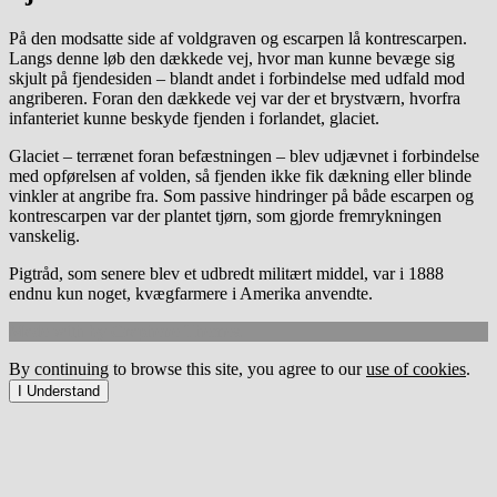
På den modsatte side af voldgraven og escarpen lå kontrescarpen.
Langs denne løb den dækkede vej, hvor man kunne bevæge sig
skjult på fjendesiden – blandt andet i forbindelse med udfald mod
angriberen. Foran den dækkede vej var der et brystværn, hvorfra
infanteriet kunne beskyde fjenden i forlandet, glaciet.
Glaciet – terrænet foran befæstningen – blev udjævnet i forbindelse
med opførelsen af volden, så fjenden ikke fik dækning eller blinde
vinkler at angribe fra. Som passive hindringer på både escarpen og
kontrescarpen var der plantet tjørn, som gjorde fremrykningen
vanskelig.
Pigtråd, som senere blev et udbredt militært middel, var i 1888
endnu kun noget, kvægfarmere i Amerika anvendte.
Made with
by
Graphene Themes
.
By continuing to browse this site, you agree to our
use of cookies
.
I Understand