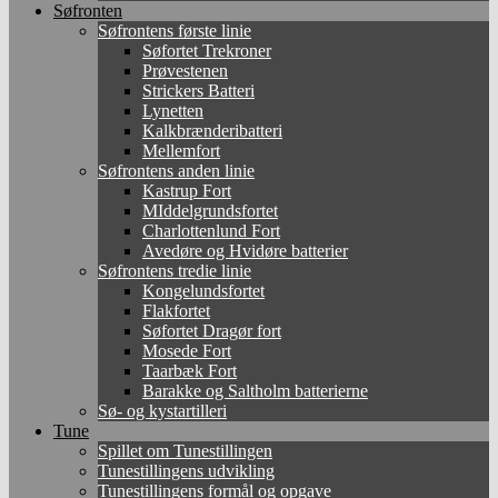
Søfronten
Søfrontens første linie
Søfortet Trekroner
Prøvestenen
Strickers Batteri
Lynetten
Kalkbrænderibatteri
Mellemfort
Søfrontens anden linie
Kastrup Fort
MIddelgrundsfortet
Charlottenlund Fort
Avedøre og Hvidøre batterier
Søfrontens tredie linie
Kongelundsfortet
Flakfortet
Søfortet Dragør fort
Mosede Fort
Taarbæk Fort
Barakke og Saltholm batterierne
Sø- og kystartilleri
Tune
Spillet om Tunestillingen
Tunestillingens udvikling
Tunestillingens formål og opgave