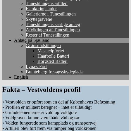
Tunestillingens artilleri
Flankeringshuler
Gallerierne i Tunestillingen
Skyttegravene
Tunestillingens særlige anlæg
Afviklingen af Tunestillingen
Rester af Tunestillingen
Anlæg på Sjælland
Grønsundstillingen
Masnedøfortet
Haarbølle Batteri
Borgsted Batteri
Lynæs Fort
Brantebjerg forsøgsskydeplads
English
Fakta – Vestvoldens profil
• Vestvolden er opført som en del af Københavns Befæstning
• Profilen er militært beregnet – intet er tilfældigt
• Grundelementerne er vold og voldgrav
• Voldgraven kunne være både våd og tør
• Volden fungerede som kampplads og transportvej
• Artilleri blev ført frem via ramper bag voldkronen