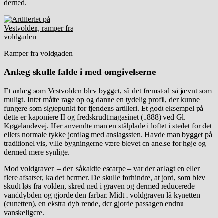
derned.
Ramper fra voldgaden
Anlæg skulle falde i med omgivelserne
Et anlæg som Vestvolden blev bygget, så det fremstod så jævnt som
muligt. Intet måtte rage op og danne en tydelig profil, der kunne
fungere som sigtepunkt for fjendens artilleri. Et godt eksempel på
dette er kaponiere II og fredskrudtmagasinet (1888) ved Gl.
Køgelandevej. Her anvendte man en stålplade i loftet i stedet for det
ellers normale tykke jordlag med anslagssten. Havde man bygget på
traditionel vis, ville bygningerne være blevet en anelse for høje og
dermed mere synlige.
Mod voldgraven – den såkaldte escarpe – var der anlagt en eller
flere afsatser, kaldet bermer. De skulle forhindre, at jord, som blev
skudt løs fra volden, skred ned i graven og dermed reducerede
vanddybden og gjorde den farbar. Midt i voldgraven lå kynetten
(cunetten), en ekstra dyb rende, der gjorde passagen endnu
vanskeligere.