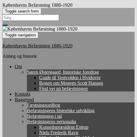
Københavns Befæstning 1880-1920
Toggle search form
Search
for:
Toggle navigation
Københavns Befæstning 1880-1920
Anlæg og historie
Om
Søren Østergaard, historiske foredrag
Guide til Vestvolden i Hvidovre
Bogen om Mogens Scott Hansen
Find vej på befæstningen
Kontakt
Baggrund
Fæstningsordbog
Befæstningens historiske udvikling
Befæstningen i tal
Befæstningens personalia
Konseilspræsident Estrup
Niels Frederik Ravn