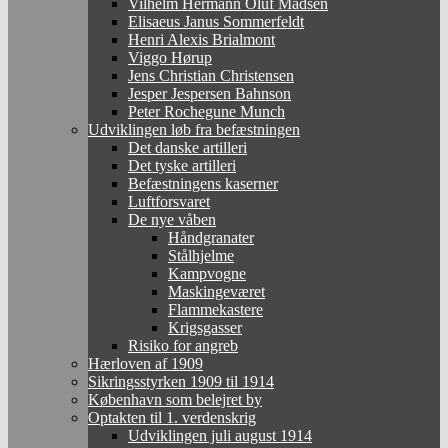
Vilhelm Hermann Oluf Madsen
Elisaeus Janus Sommerfeldt
Henri Alexis Brialmont
Viggo Hørup
Jens Christian Christensen
Jesper Jespersen Bahnson
Peter Rochegune Munch
Udviklingen løb fra befæstningen
Det danske artilleri
Det tyske artilleri
Befæstningens kaserner
Luftforsvaret
De nye våben
Håndgranater
Stålhjelme
Kampvogne
Maskingeværet
Flammekastere
Krigsgasser
Risiko for angreb
Hærloven af 1909
Sikringsstyrken 1909 til 1914
København som belejret by
Optakten til 1. verdenskrig
Udviklingen juli august 1914