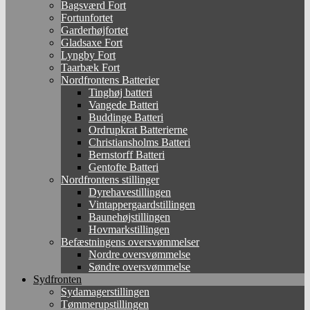
Bagsværd Fort
Fortunfortet
Garderhøjfortet
Gladsaxe Fort
Lyngby Fort
Taarbæk Fort
Nordfrontens Batterier
Tinghøj batteri
Vangede Batteri
Buddinge Batteri
Ordrupkrat Batterierne
Christiansholms Batteri
Bernstorff Batteri
Gentofte Batteri
Nordfrontens stillinger
Dyrehavestillingen
Vintappergaardstillingen
Baunehøjstillingen
Hovmarkstillingen
Befæstningens oversvømmelser
Nordre oversvømmelse
Søndre oversvømmelse
Sydfronten
Sydamagerstillingen
Tømmerupstillingen