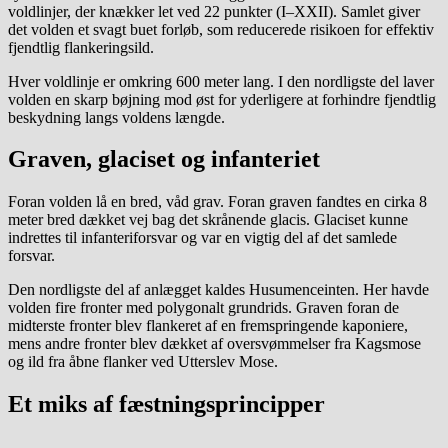
voldlinjer, der knækker let ved 22 punkter (I–XXII). Samlet giver
det volden et svagt buet forløb, som reducerede risikoen for effektiv
fjendtlig flankeringsild.
Hver voldlinje er omkring 600 meter lang. I den nordligste del laver
volden en skarp bøjning mod øst for yderligere at forhindre fjendtlig
beskydning langs voldens længde.
Graven, glaciset og infanteriet
Foran volden lå en bred, våd grav. Foran graven fandtes en cirka 8
meter bred dækket vej bag det skrånende glacis. Glaciset kunne
indrettes til infanteriforsvar og var en vigtig del af det samlede
forsvar.
Den nordligste del af anlægget kaldes Husumenceinten. Her havde
volden fire fronter med polygonalt grundrids. Graven foran de
midterste fronter blev flankeret af en fremspringende kaponiere,
mens andre fronter blev dækket af oversvømmelser fra Kagsmose
og ild fra åbne flanker ved Utterslev Mose.
Et miks af fæstningsprincipper