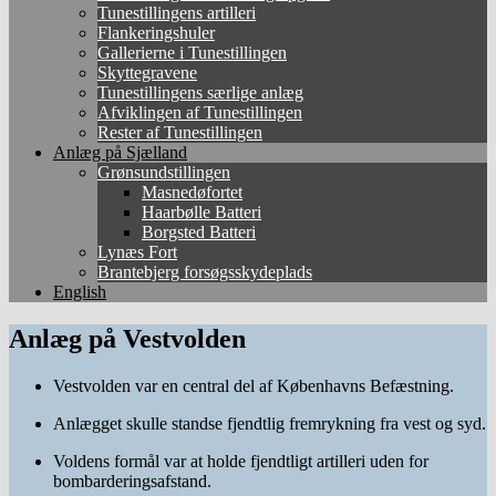
Tunestillingens artilleri
Flankeringshuler
Gallerierne i Tunestillingen
Skyttegravene
Tunestillingens særlige anlæg
Afviklingen af Tunestillingen
Rester af Tunestillingen
Anlæg på Sjælland
Grønsundstillingen
Masnedøfortet
Haarbølle Batteri
Borgsted Batteri
Lynæs Fort
Brantebjerg forsøgsskydeplads
English
Anlæg på Vestvolden
Vestvolden var en central del af
Københavns Befæstning
.
Anlægget skulle standse fjendtlig fremrykning fra vest og syd.
Voldens formål var at holde fjendtligt artilleri uden for
bombarderingsafstand.