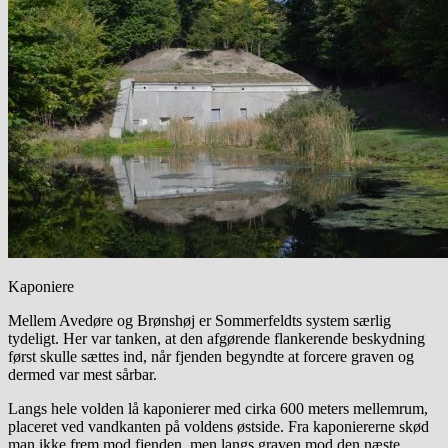
Kaponiere
Mellem Avedøre og Brønshøj er Sommerfeldts system særlig
tydeligt. Her var tanken, at den afgørende flankerende beskydning
først skulle sættes ind, når fjenden begyndte at forcere graven og
dermed var mest sårbar.
Langs hele volden lå kaponierer med cirka 600 meters mellemrum,
placeret ved vandkanten på voldens østside. Fra kaponiererne skød
man ikke frem mod fjenden, men langs graven mod den næste