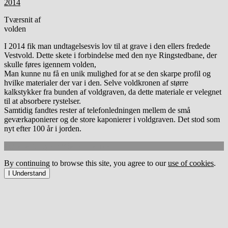
Tværsnit af
volden
I 2014 fik man undtagelsesvis lov til at grave i den ellers fredede
Vestvold. Dette skete i forbindelse med den nye Ringstedbane, der
skulle føres igennem volden,
Man kunne nu få en unik mulighed for at se den skarpe profil og
hvilke materialer der var i den. Selve voldkronen af større
kalkstykker fra bunden af voldgraven, da dette materiale er velegnet
til at absorbere rystelser.
Samtidig fandtes rester af telefonledningen mellem de små
geværkaponierer og de store kaponierer i voldgraven. Det stod som
nyt efter 100 år i jorden.
Made with
by
Graphene Themes
.
By continuing to browse this site, you agree to our
use of cookies
.
I Understand