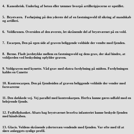
4. Kanonbrisk. Underlag af beton eller tømmer hvorpå artilleripjecerne er opstillet.
5. Brystværn. Forhøjning på den yderste del af en fæstningsvold til sikring af mandskab
og artilleri.
6. Voldkronen. Oversiden af den øverste, let skrånende del af brystværnet på en vold.
7. Escarpen, Den på egen side af graven beliggende voldside der vendte mod fjenden
.
8. Berme. Fladt jordstykke mellem en fæstningsvold og dens grav, der skal hindre, at
voldjorden ved beskydning opfylder graven.
9. Voldgraven med kynette. Våd grav med ekstra fordybning på midten. Fordybningen
kaldes en Cunette
10. Kontrescarpen. Den på fjendesiden af graven beliggende voldside der vender mod
forsvarerne
11. Den dækkede vej. Vej parallel med kontreskarpen. Herfra kunne gøres udfald mod en
belejrende fjende.
12. Fodfolksbanket. Afsats bag brystværnet hvorfra infanteriet kunne beskyde fjenden
med håndvåben.
13. Glacis. Voldens skrånende yderterræn vendende mod fjenden. Var ofte med til at
sløre anlæggets synlige profil.