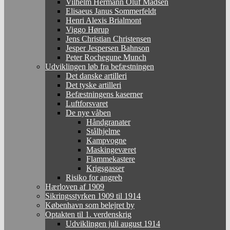
Vilhelm Hermann Oluf Madsen
Elisaeus Janus Sommerfeldt
Henri Alexis Brialmont
Viggo Hørup
Jens Christian Christensen
Jesper Jespersen Bahnson
Peter Rochegune Munch
Udviklingen løb fra befæstningen
Det danske artilleri
Det tyske artilleri
Befæstningens kaserner
Luftforsvaret
De nye våben
Håndgranater
Stålhjelme
Kampvogne
Maskingeværet
Flammekastere
Krigsgasser
Risiko for angreb
Hærloven af 1909
Sikringsstyrken 1909 til 1914
København som belejret by
Optakten til 1. verdenskrig
Udviklingen juli august 1914