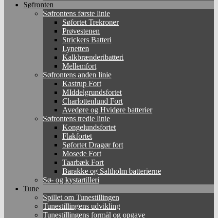
Søfronten
Søfrontens første linie
Søfortet Trekroner
Prøvestenen
Strickers Batteri
Lynetten
Kalkbrænderibatteri
Mellemfort
Søfrontens anden linie
Kastrup Fort
MIddelgrundsfortet
Charlottenlund Fort
Avedøre og Hvidøre batterier
Søfrontens tredie linie
Kongelundsfortet
Flakfortet
Søfortet Dragør fort
Mosede Fort
Taarbæk Fort
Barakke og Saltholm batterierne
Sø- og kystartilleri
Tune
Spillet om Tunestillingen
Tunestillingens udvikling
Tunestillingens formål og opgave