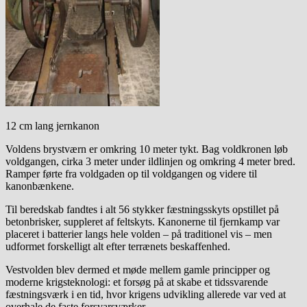
12 cm lang jernkanon
Voldens brystværn er omkring 10 meter tykt. Bag voldkronen løb
voldgangen, cirka 3 meter under ildlinjen og omkring 4 meter bred.
Ramper førte fra voldgaden op til voldgangen og videre til
kanonbænkene.
Til beredskab fandtes i alt 56 stykker fæstningsskyts opstillet på
betonbrisker, suppleret af feltskyts. Kanonerne til fjernkamp var
placeret i batterier langs hele volden – på traditionel vis – men
udformet forskelligt alt efter terrænets beskaffenhed.
Vestvolden blev dermed et møde mellem gamle principper og
moderne krigsteknologi: et forsøg på at skabe et tidssvarende
fæstningsværk i en tid, hvor krigens udvikling allerede var ved at
overhale de faste forsvarsværker.