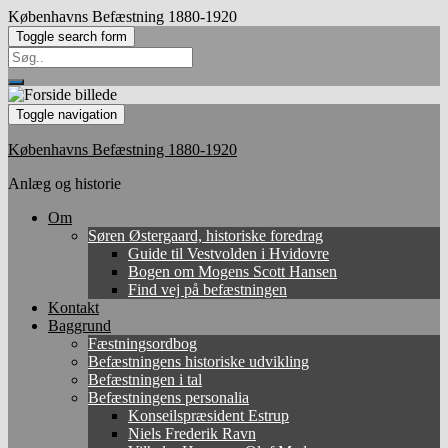
Københavns Befæstning 1880-1920
Toggle search form
Search
for:
Toggle navigation
Københavns Befæstning 1880-1920
Anlæg og historie
Om
Søren Østergaard, historiske foredrag
Guide til Vestvolden i Hvidovre
Bogen om Mogens Scott Hansen
Find vej på befæstningen
Kontakt
Baggrund
Fæstningsordbog
Befæstningens historiske udvikling
Befæstningen i tal
Befæstningens personalia
Konseilspræsident Estrup
Niels Frederik Ravn