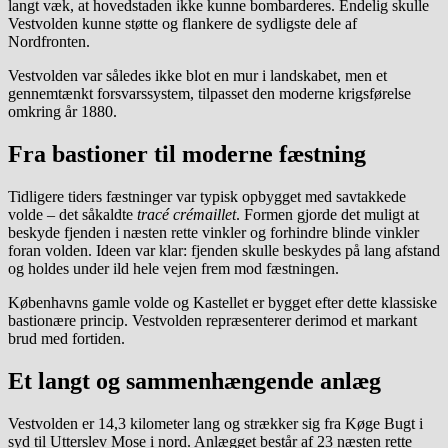
langt væk, at hovedstaden ikke kunne bombarderes. Endelig skulle
Vestvolden kunne støtte og flankere de sydligste dele af
Nordfronten.
Vestvolden var således ikke blot en mur i landskabet, men et
gennemtænkt forsvarssystem, tilpasset den moderne krigsførelse
omkring år 1880.
Fra bastioner til moderne fæstning
Tidligere tiders fæstninger var typisk opbygget med savtakkede
volde – det såkaldte
tracé crémaillet
. Formen gjorde det muligt at
beskyde fjenden i næsten rette vinkler og forhindre blinde vinkler
foran volden. Ideen var klar: fjenden skulle beskydes på lang afstand
og holdes under ild hele vejen frem mod fæstningen.
Københavns gamle volde og Kastellet er bygget efter dette klassiske
bastionære princip. Vestvolden repræsenterer derimod et markant
brud med fortiden.
Et langt og sammenhængende anlæg
Vestvolden er 14,3 kilometer lang og strækker sig fra Køge Bugt i
syd til Utterslev Mose i nord. Anlægget består af 23 næsten rette