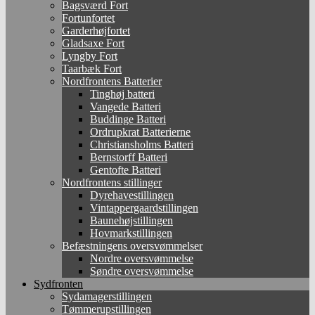
Bagsværd Fort
Fortunfortet
Garderhøjfortet
Gladsaxe Fort
Lyngby Fort
Taarbæk Fort
Nordfrontens Batterier
Tinghøj batteri
Vangede Batteri
Buddinge Batteri
Ordrupkrat Batterierne
Christiansholms Batteri
Bernstorff Batteri
Gentofte Batteri
Nordfrontens stillinger
Dyrehavestillingen
Vintappergaardstillingen
Baunehøjstillingen
Hovmarkstillingen
Befæstningens oversvømmelser
Nordre oversvømmelse
Søndre oversvømmelse
Sydfronten
Sydamagerstillingen
Tømmerupstillingen