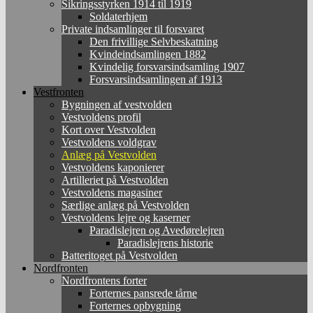
Sikringsstyrken 1914 til 1919
Soldaterhjem
Private indsamlinger til forsvaret
Den frivillige Selvbeskatning
Kvindeindsamlingen 1882
Kvindelig forsvarsindsamling 1907
Forsvarsindsamlingen af 1913
Vestfronten
Bygningen af vestvolden
Vestvoldens profil
Kort over Vestvolden
Vestvoldens voldgrav
Anlæg på Vestvolden
Vestvoldens kaponierer
Artilleriet på Vestvolden
Vestvoldens magasiner
Særlige anlæg på Vestvolden
Vestvoldens lejre og kaserner
Paradislejren og Avedørelejren
Paradislejrens historie
Batteritoget på Vestvolden
Nordfronten
Nordfrontens forter
Forternes pansrede tårne
Forternes opbygning