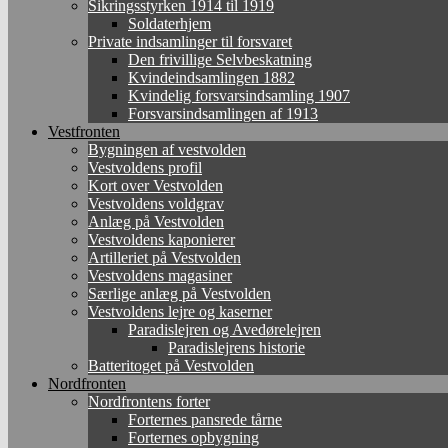
Sikringsstyrken 1914 til 1919
Soldaterhjem
Private indsamlinger til forsvaret
Den frivillige Selvbeskatning
Kvindeindsamlingen 1882
Kvindelig forsvarsindsamling 1907
Forsvarsindsamlingen af 1913
Vestfronten
Bygningen af vestvolden
Vestvoldens profil
Kort over Vestvolden
Vestvoldens voldgrav
Anlæg på Vestvolden
Vestvoldens kaponierer
Artilleriet på Vestvolden
Vestvoldens magasiner
Særlige anlæg på Vestvolden
Vestvoldens lejre og kaserner
Paradislejren og Avedørelejren
Paradislejrens historie
Batteritoget på Vestvolden
Nordfronten
Nordfrontens forter
Forternes pansrede tårne
Forternes opbygning