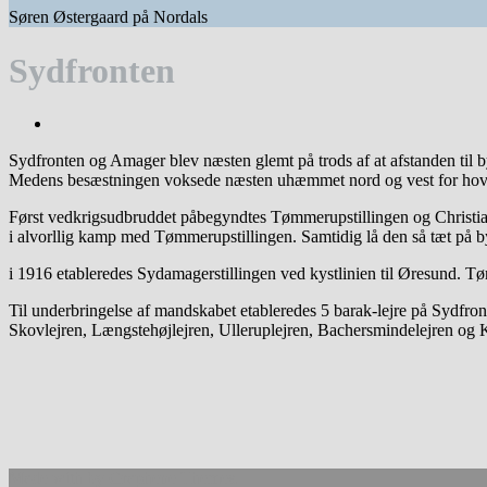
Søren Østergaard på Nordals
Sydfronten
Sydfronten og Amager blev næsten glemt på trods af at afstanden til by
Medens besæstningen voksede næsten uhæmmet nord og vest for hovedst
Først vedkrigsudbruddet påbegyndtes Tømmerupstillingen og Christian
i alvorllig kamp med Tømmerupstillingen. Samtidig lå den så tæt på b
i 1916 etableredes Sydamagerstillingen ved kystlinien til Øresund. Tø
Til underbringelse af mandskabet etableredes 5 barak-lejre på Sydfron
Skovlejren, Længstehøjlejren, Ulleruplejren, Bachersmindelejren og K
Made with
by
Graphene Themes
.