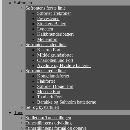
Søfronten
Søfrontens første linie
Søfortet Trekroner
Prøvestenen
Strickers Batteri
Lynetten
Kalkbrænderibatteri
Mellemfort
Søfrontens anden linie
Kastrup Fort
MIddelgrundsfortet
Charlottenlund Fort
Avedøre og Hvidøre batterier
Søfrontens tredie linie
Kongelundsfortet
Flakfortet
Søfortet Dragør fort
Mosede Fort
Taarbæk Fort
Barakke og Saltholm batterierne
Sø- og kystartilleri
Tune
Spillet om Tunestillingen
Tunestillingens udvikling
Tunestillingens formål og opgave