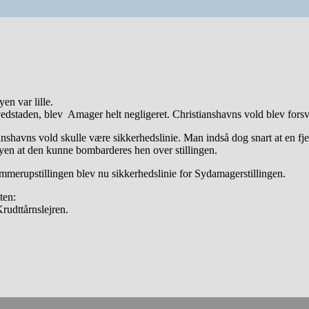
en var lille.
aden, blev Amager helt negligeret. Christianshavns vold blev forsvars
shavns vold skulle være sikkerhedslinie. Man indså dog snart at en fj
yen at den kunne bombarderes hen over stillingen.
mmerupstillingen blev nu sikkerhedslinie for Sydamagerstillingen.
ten:
rudttårnslejren.