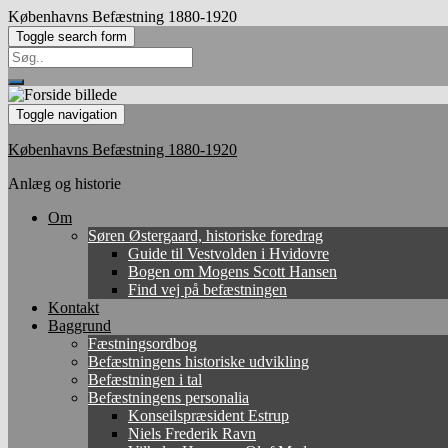
Københavns Befæstning 1880-1920
Toggle search form
Search
for:
Toggle navigation
Københavns Befæstning 1880-1920
Anlæg og historie
Om
Søren Østergaard, historiske foredrag
Guide til Vestvolden i Hvidovre
Bogen om Mogens Scott Hansen
Find vej på befæstningen
Kontakt
Baggrund
Fæstningsordbog
Befæstningens historiske udvikling
Befæstningen i tal
Befæstningens personalia
Konseilspræsident Estrup
Niels Frederik Ravn