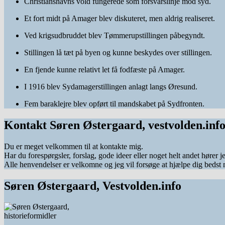
Christianshavns vold
fungerede som forsvarslinje mod syd.
Et fort midt på Amager blev diskuteret, men aldrig realiseret.
Ved krigsudbruddet blev Tømmerupstillingen påbegyndt.
Stillingen lå tæt på byen og kunne beskydes over stillingen.
En fjende kunne relativt let få fodfæste på Amager.
I 1916 blev Sydamagerstillingen anlagt langs
Øresund
.
Fem baraklejre blev opført til mandskabet på Sydfronten.
Kontakt Søren Østergaard, vestvolden.inf
Du er meget velkommen til at kontakte mig.
Har du forespørgsler, forslag, gode ideer eller noget helt andet hører j
Alle henvendelser er velkomne og jeg vil forsøge at hjælpe dig bedst 
Søren Østergaard, Vestvolden.info