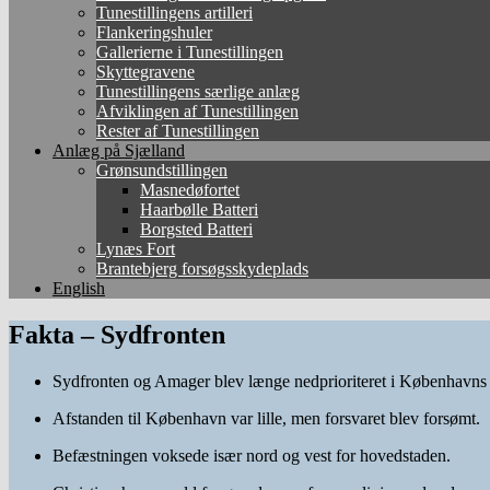
Tunestillingens artilleri
Flankeringshuler
Gallerierne i Tunestillingen
Skyttegravene
Tunestillingens særlige anlæg
Afviklingen af Tunestillingen
Rester af Tunestillingen
Anlæg på Sjælland
Grønsundstillingen
Masnedøfortet
Haarbølle Batteri
Borgsted Batteri
Lynæs Fort
Brantebjerg forsøgsskydeplads
English
Fakta – Sydfronten
Sydfronten og
Amager
blev længe nedprioriteret i Københavns
Afstanden til København var lille, men forsvaret blev forsømt.
Befæstningen voksede især nord og vest for hovedstaden.