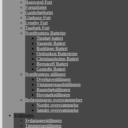
Bagsværd Fort
Fortunfortet
Garderhøjfortet
Gladsaxe Fort
Lyngby Fort
Taarbæk Fort
Nordfrontens Batterier
Tinghøj batteri
Vangede Batteri
Buddinge Batteri
Ordrupkrat Batterierne
Christiansholms Batteri
Bernstorff Batteri
Gentofte Batteri
Nordfrontens stillinger
Dyrehavestillingen
Vintappergaardstillingen
Baunehøjstillingen
Hovmarkstillingen
Befæstningens oversvømmelser
Nordre oversvømmelse
Søndre oversvømmelse
Sydfronten
Sydamagerstillingen
Tømmerupstillingen