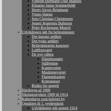
Vilhelm Hermann Oluf Madsen
Elisaeus Janus Sommerfeldt
Henri Alexis Brialmont
Viggo Hørup
Jens Christian Christensen
Jesper Jespersen Bahnson
Peter Rochegune Munch
Udviklingen løb fra befæstningen
Det danske artilleri
Det tyske artilleri
Befæstningens kaserner
Luftforsvaret
De nye våben
Håndgranater
Stålhjelme
Kampvogne
Maskingeværet
Flammekastere
Krigsgasser
Risiko for angreb
Hærloven af 1909
Sikringsstyrken 1909 til 1914
København som belejret by
Optakten til 1. verdenskrig
Udviklingen juli august 1914