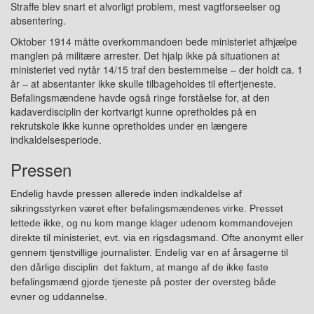
Straffe blev snart et alvorligt problem, mest vagtforseelser og
absentering.
Oktober 1914 måtte overkommandoen bede ministeriet afhjælpe
manglen på militære arrester. Det hjalp ikke på situationen at
ministeriet
v
ed nytår 14/15 traf den bestemmelse – der holdt ca. 1
år – at absentanter ikke skulle tilbageholdes til eftertjeneste.
Befalingsmændene havde også ringe forståelse for, at den
kadaverdisciplin der kortvarigt kunne opretholdes på en
rekrutskole ikke kunne opretholdes under en længere
indkaldelsesperiode.
Pressen
Endelig havde pressen allerede inden indkaldelse af
sikringsstyrken været efter befalingsmændenes virke. Presset
lettede ikke, og nu k
o
m mange klager udenom kommandovejen
direkte til ministeriet, evt. via en rigsdagsmand. Ofte anonymt eller
gennem tjenstvillige journalister.
Endelig var en af
årsag
erne
til
den dårlige disciplin d
e
t faktum, at mange af de ikke faste
befalingsmænd gjorde tjen
e
ste på poster der oversteg
både
evner og uddannelse.