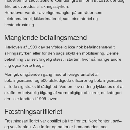
modellen fra 1903. Senere kom den grå uniform M/1915, der dog
ikke udleveredes til sikringsstyrken.
Herudover var der alvorlige mangler på områder som
telefonmateriel, kikkertmateriel, sanitetsmateriel og
hesteudrustning.
Manglende befalingsmænd
Hærloven af 1909 gav selvfølgelig ikke nok befalingsmænd til
sikringsstyrken eller for den sags skyld en mobilisering. Denne
belastning var selvfølgelig størst i starten, hvor så mange andre
ting også kørte trægt.
Ma
n
gik omgående i gang med at forøge antallet af
befalingsmænd, og 500 afskedigede officerer og befalingsmænd
stillede sig straks til rådighed. Ved en lovændring lykkedes det at
skaffe en betydelig tilgang af værnepligtige officerer, en kategori
der ikke fandtes i 1909-loven.
Fæstningsartilleriet
Fæstningsartilleriet var opstillet på tre fronter. Nord
fronten
, syd
–
og vest
fronten
. Alle forter og batterier bemandedes med