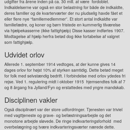
udgifter fra årene inden på ca. 30 mill
.
at
være
f
ordoblet.
Indkaldelserne var også en stor belastning for både de indkaldte,
deres familier og de kvarterværter der nu pludselig havde fået et
eller flere nye “familiemedlemmer”.
Et stort antal indkaldte var
familiefædre, og koner og børn fristede en ku
m
merlig tilværelse
via hjælpekasserne (ikke fattighjælp) Disse kasser indfør
t
es 1907.
Modtagelse af hjælp herfra betød dog ikke fortabelse af valgret
som fattighjælp.
Udvidet orlov
Allerede 1
. september
1914
vedtoges,
at der kunne gives 14
dages orlov for højst 10% af styrken samtidig. Dette betød meget
for folk med selvstændig bedrift. I forbindelse med orlov ydedes fri
rejse.
V
ed 1. regulering
m
idt
i
oktober 1915
hjemsendtes folk af 7
og 8 årgang fra Jylland/Fyn og erstattedes med yngre mandskab.
Disciplinen vakler
Også disciplinært var der store udfordringer. Tjenesten var triviel
med vagttjeneste og grave- og befæstningsarbejde
og det
monotone arbejde
sløvede. De ringe indkvarteringsforhold med
overbelægning og tvære indkvarteringsværter nærede dette.