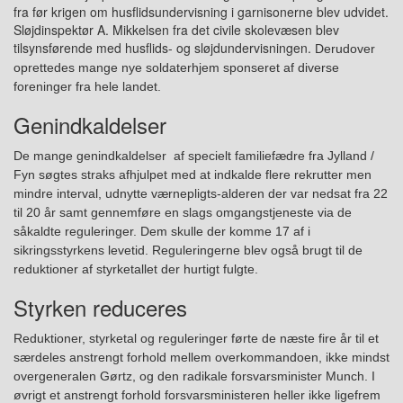
fra før krigen om husflidsundervisning i garnisonerne blev udvidet.
S
løjdinspektør A. Mikkelsen f
r
a det civile skolevæsen
blev
tilsynsførende med husflids- og s
l
øjdundervisningen.
Derudover
oprettedes mange nye soldaterhjem sponseret af diverse
foreninger fra hele landet.
Genindkaldelser
De mange genindkaldelser af specielt familiefædre fra Jylland /
Fyn søgtes straks afhjulpet med at indkalde flere rekrutter men
mindre interval, udnytte værnepligts-alderen der var nedsat fra 22
til 20 år samt gennemføre en slags omgangstjeneste via de
såkaldte reguleringer. Dem skulle der komme 17 af i
sikringsstyrkens levetid. Reguleringerne blev også brugt til de
reduktioner af styrketallet der hurtigt fulgte.
Styrken reduceres
Reduktioner, styrketal og reguleringer førte de næste fire år til et
særdeles anstrengt forhold mellem overkommandoen, ikke mindst
overgeneralen Gørtz, og den radikale forsvarsminister Munch. I
øvrigt et anstrengt forhold forsvarsministeren heller ikke ligefrem