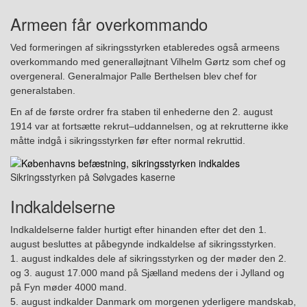
Armeen får overkommando
Ved formeringen af sikringsstyrken
etableredes også armeens
overkommando med generalløjtnant Vilhelm Gørtz som chef og
overgeneral. Generalmajor Palle Berthelsen blev chef for
generalstaben.
En af de første ordrer fra staben til enhederne
den
2
. august
1914
var at fortsætte rekrut
–
uddannelsen
,
og at rekrutterne ikke
måtte indgå i sikringsstyrken før efter normal rekruttid.
Sikringsstyrken på Sølvgades kaserne
Indkaldelserne
Indkaldelserne falder hurtigt efter hinanden efter det den 1.
august besluttes at påbegynde indkaldelse af sikringsstyrken.
1. august indkaldes dele af sikringsstyrken og der
møder
den 2.
og 3. august
17.000 mand på Sjælland medens der i Jylland
og
på
Fyn mød
er
4000
mand.
5. august indkalder Danmark om morgenen yderligere mandskab,