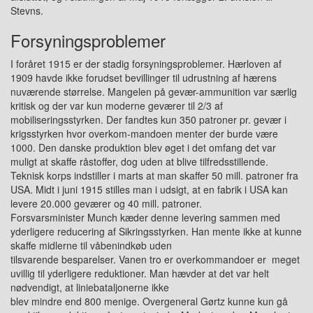
Stevns.
Forsyningsproblemer
I foråret 1915 er der stadig forsyningsproblemer. Hærloven af
1909 havde ikke forudset bevillinger til udrustning af hærens
nuværende størrelse. Mangelen på gevær-ammunition var særlig
kritisk og der var kun moderne geværer til 2/3 af
mobiliseringsstyrken. Der fandtes kun 350 patroner pr. gevær i
krigsstyrken hvor overkom-mandoen menter der burde være
1000. Den danske produktion blev øget i det omfang det var
muligt at skaffe råstoffer, dog uden at blive tilfredsstillende.
Teknisk korps indstiller i marts at man skaffer 50 mill. patroner fra
USA. Midt i juni 1915 stilles man i udsigt, at en fabrik i USA kan
levere 20.000 geværer og 40 mill. patroner.
Forsvarsminister Munch kæder denne levering sammen med
yderligere reducering af Sikringsstyrken. Han mente ikke at kunne
skaffe midlerne til våbenindkøb uden
tilsvarende besparelser. Vanen tro er overkommandoer er meget
uvillig til yderligere reduktioner. Man hævder at det var helt
nødvendigt, at liniebataljonerne ikke
blev mindre end 800 menige. Overgeneral Gørtz kunne kun gå