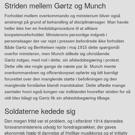
Striden mellem Gørtz og Munch
Forholdet mellem overkommando og ministerium
bliver også
anstrengt på grund af behandling af disciplinærsager. Man havde
heller ikke her en fredstidsprocedure til at afklare
konpetenceforholdet. Ministerens personlige indgreb i
personelsager der var rejst i pressen befordrede ikke forholdet.
Både Gørtz og Berthelsen rejste i maj 1915 dette
spørgsmål
overfor ministeren
, men Munch stillede sig
ufo
r
stående.
Gørtz indgav,
med rod i dette,
sin afskedsbegæring i protest.
Dette ville ske nogle gange de næste par år.
Munch mente
overkommandoen og officerskorpset opførte sig lidt barnligt
forurettet over den manglende støtte i befolkningen og den
manglende forståelse blandt mandskabet. Dette affødte mange
samtaler hvori også kongen var indblandet hvorefter striden for så
vidt blev bilagt og Gørtz fik sin afskedsbegæring tilbage.
Soldaterne kedede sig
Den megen fritid var et problem, og i efteråret 1914 dannedes
forsvarsministerens udvalg for foredragsrækker, der gaves
økonomisk hjælp til dannelse af frivillige musikkorps og et initiativ