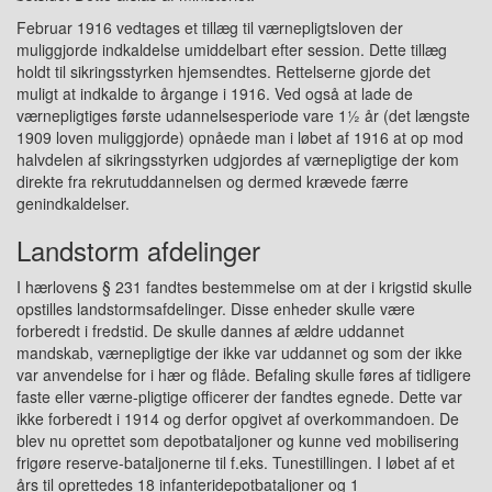
Februar 1916 vedtages et tillæg til værnepligtsloven der
muliggjorde indkaldelse umiddelbart efter session. Dette tillæg
holdt til sikringsstyrken hjemsendtes. Rettelserne gjorde det
muligt at indkalde to årgange i 1916. Ved også at lade de
værnepligtiges første udannelsesperiode vare 1½ år (det længste
1909 loven muliggjorde) opnåede man i løbet af 1916 at op mod
halvdelen af sikringsstyrken udgjordes af værnepligtige der kom
direkte fra rekrutuddannelsen og dermed krævede færre
genindkaldelser.
Landstorm afdelinger
I hærlovens § 231 fandtes bestemmelse om at der i krigstid skulle
opstilles landstormsafdelinger. Disse enheder skulle være
forberedt i fredstid. De skulle dannes af ældre uddannet
mandskab, værnepligtige der ikke var uddannet og som der ikke
var anvendelse for i hær og flåde. Befaling skulle føres af tidligere
faste eller værne-pligtige officerer der fandtes egnede. Dette var
ikke forberedt i 1914 og derfor opgivet af overkommandoen. De
blev nu oprettet som depotbataljoner og kunne ved mobilisering
frigøre reserve-bataljonerne til f.eks. Tunestillingen. I løbet af et
års til oprettedes 18 infanteridepotbataljoner og 1