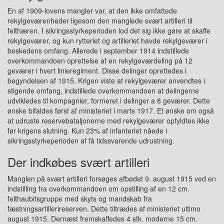
En af 1909-lovens mangler var, at den ikke omfattede
rekylgeværenheder ligesom den manglede svært artilleri til
felthæren. I sikringsstyrkeperioden lod det sig ikke gøre at skaffe
rekylgeværer, og kun rytteriet og artilleriet havde rekylgeværer i
beskedens omfang. Allerede i september 1914 indstillede
overkommandoen oprettelse af en rekylgeværdeling på 12
geværer i hvert linieregiment. Disse delinger oprettedes i
begyndelsen af 1915. Krigen viste at rekylgeværer anvendtes i
stigende omfang, indstillede overkommandoen at delingerne
udvikledes til kompagnier, formeret i delinger a 8 geværer. Dette
ønske bifaldes først af ministeriet i marts 1917. Et ønske om også
at udruste reservebataljonerne med rekylgeværer opfyldtes ikke
før krigens slutning. Kun 23% af infanteriet nåede i
sikringsstyrkeperioden af få tidssvarende udrustning.
Der indkøbes svært artilleri
Manglen på svært artilleri forsøges afbødet 9. august 1915 ved en
indstilling fra overkommandoen om opstilling af en 12 cm.
felthaubitsgruppe med skyts og mandskab fra
fæstningsartillerireserven. Dette tiltrædes af ministeriet ultimo
august 1915. Dernæst fremskaffedes 4 stk. moderne 15 cm.