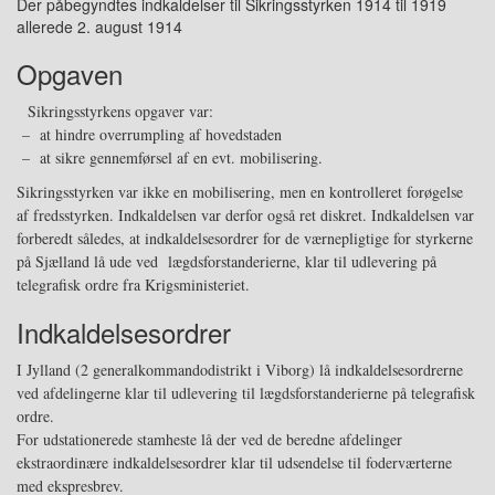
Der påbegyndtes indkaldelser til Sikringsstyrken 1914 til 1919
allerede 2. august 1914
Opgaven
Sikringsstyrkens opgaver
var
:
– at hindre overrumpling af hovedstaden
–
a
t sikre gennemførsel af en evt. mobilisering.
Sikringsstyrken var ikke en mobilisering, men en kontrolleret forøgelse
af fredsstyrken. Indkaldelsen var derfor også ret diskret. I
ndkaldelsen var
forberedt
således
, at indkaldelsesordrer for de værnepligtige for styrkerne
på Sjælland lå ude ved
lægdsforstanderierne, klar
t
il udlevering på
telegrafisk ordre fra Krigsministeriet.
Indkaldelsesordrer
I Jylland (2 generalkommandodistrikt i Viborg) lå indkaldelsesordrerne
ved afdelingerne klar til udlevering til lægdsforstanderierne på telegrafisk
ordre.
For udstationerede stamheste lå der ved de beredne afdelinger
ekstraordinære indkaldelsesordrer klar til udsendelse til foderværterne
med ekspresbrev.