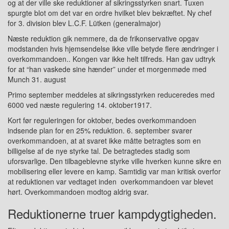
og at der ville ske reduktioner af sikringsstyrken snart. Tuxen
spurgte blot om det var en ordre hvilket blev bekræftet. Ny chef
for 3. division blev L.C.F. Lütken (generalmajor)
Næste reduktion gik nemmere, da de frikonservative opgav
modstanden hvis hjemsendelse ikke ville betyde flere ændringer i
overkommandoen.. Kongen var ikke helt tilfreds. Han gav udtryk
for at “han vaskede sine hænder” under et morgenmøde med
Munch 31. august
Primo september meddeles at sikringsstyrken reduceredes med
6000 ved næste regulering 14. oktober1917.
Kort før reguleringen for oktober, bedes overkommandoen
indsende plan for en 25% reduktion. 6. september svarer
overkommandoen, at at svaret ikke måtte betragtes som en
billigelse af de nye styrke tal. De betragtedes stadig som
uforsvarlige. Den tilbageblevne styrke ville hverken kunne sikre en
mobilisering eller levere en kamp. Samtidig var man kritisk overfor
at reduktionen var vedtaget inden overkommandoen var blevet
hørt. Overkommandoen modtog aldrig svar.
Reduktionerne truer kampdygtigheden.