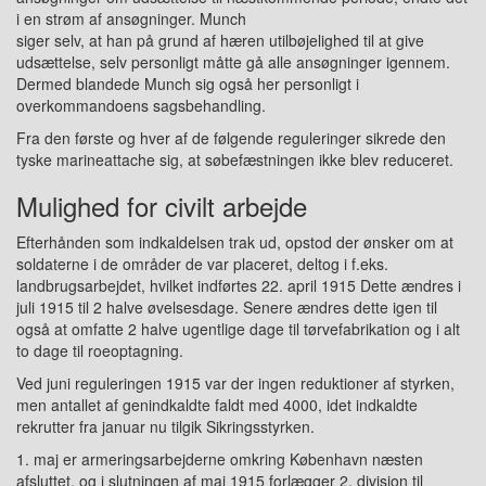
i en strøm af ansøgninger. Munch
siger selv, at han på grund af hæren utilbøjelighed til at give
udsættelse, selv personligt måtte gå alle ansøgninger igennem.
Dermed blandede Munch sig også her personligt i
overkommandoens sagsbehandling.
Fra den første og hver af de følgende reguleringer sikrede den
tyske marineattache sig, at søbefæstningen ikke blev reduceret.
Mulighed for civilt arbejde
Efterhånden som indkaldelsen trak ud, opstod der ønsker om at
soldaterne i de områder de var placeret, deltog i f.eks.
landbrugsarbejdet, hvilket indførtes 22. april 1915 Dette ændres i
juli 1915 til 2 halve øvelsesdage. Senere ændres dette igen til
også at omfatte 2 halve ugentlige dage til tørvefabrikation og i alt
to dage til roeoptagning.
Ved juni reguleringen 1915 var der ingen reduktioner af styrken,
men antallet af genindkaldte faldt med 4000, idet indkaldte
rekrutter fra januar nu tilgik Sikringsstyrken.
1. maj er armeringsarbejderne omkring København næsten
afsluttet, og i slutningen af maj 1915 forlægger 2. division til