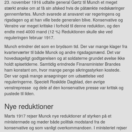
23. november 1916 udtalte general Gørtz til Munch et meget
stærkt ønske om at få sin afsked hvis de påtænkte nedskæringer
gennemførtes. Munch svarede at ansvaret var regeringens og
rigsdagen og at han ville bede generalen blive. Konservative og
Venstre var meget kritiske i forhold til denne reduktion, og den
endte med 4000 mand (12 %) Reduktionen skulle ske ved
reguleringen februar 1917.
Munch erindrer det som en brydsom tid. Der var mange klager fra
kvarterværter til både Munck og andre rigsdagsmænd. Det var
hovedsageligt godtgørelsen og at soldaterne grundet øvelse ikke
holdt spisetiderne. Samtidig erindrede Finansminister Brandes
ham konstant om, hvor mange penge sikringsstyrken kostede.
Der var også mange ansøgninger om udsættelse ved
reguleringerne. Specielt Roskilde Dagblad, den øvrige
venstrepresse og dele af den konservative presse var kritisk og
pustede til ilden.
Nye reduktioner
Marts 1917 rejser Munck nye reduktioner af styrken på et
ministermøde og møder både politisk modstand fra de
konservative og som vanligt overkommandoen. I ministeriet rejser