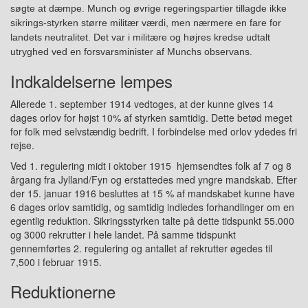
søgte at dæmpe.
Munch og øvrige regeringspartier tillagde ikke
sikrings-styrken større militær værdi, men nærmere en fare for
landets n
e
utralitet. Det var i militære og højres kredse udtalt
utryghed
v
ed en forsvarsminister
af
Munchs observans.
Indkaldelserne lempes
Allerede 1. september 1914 vedtoges, at der kunne gives 14
dages orlov for højst 10% af styrken samtidig. Dette betød meget
for folk med selvstændig bedrift. I forbindelse med orlov ydedes fri
rejse.
Ved 1. regulering midt i oktober 1915 hjemsendtes folk af 7 og 8
årgang fra Jylland/Fyn og erstattedes med yngre mandskab. Efter
der 15. januar 1916 besluttes at 15 % af mandskabet kunne have
6 dages orlov samtidig, og samtidig indledes forhandlinger om en
egentlig reduktion. Sikringsstyrken talte på dette tidspunkt 55.000
og 3000 rekrutter i hele landet. På samme tidspunkt
gennemførtes 2. regulering og antallet af rekrutter øgedes til
7,500 i februar 1915.
Reduktionerne