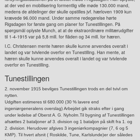
at der ved en mobilisering formentlig ville møde 130.000 mand,
medens de afdelinger der skulle opstilles jvf. hærloven 1909 kun
krævede 96.000 mand. Under samme redegørelse hørte
Rigsdagen for første gang om planer for Tunestillingen. På
spørgsmål oplyste Munch, at at de ekstraordinære militærudgifter
til 1-4-1915 var på 5,8 mill. for flåden og 34 mill. for hæren.
I.C. Christensen mente hæren skulle kunne anvendes overalt i
landet og var tvivlende overfor en Tunestilling. Han mente, at
hæren skulle kunne anvendes overalt i landet og var tvivlende
overfor en Tunestilling.
Tunestillingen
2. november 1915 bevilges Tunestillingen trods en del tvivl om
nytten.
Udgiften estimeres til 680.000 (30 % lavere end
ingeniørgeneralens overslag) Arbejdet gik straks efter i gang
under ledelse af Oberst A. G. Nyholm.Til
bygning af
Tune
stillingen
afsættes 2 bataljoner af 3. division og 1 bataljon på skift fra 1. og
2. division.
H
erudover
afgives
3 ingeniørkompagnier (7, 6 og 5
KMP). Til hvert afsnit ( Roskilde, Tune, Karlslunde)er der således