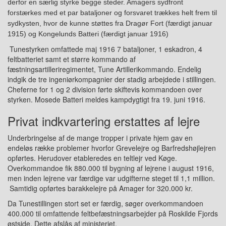
derfor
en særlig styrke begge steder. Amager
s
sydfront
forstærkes med et par bataljoner og forsvaret trækkes helt frem til
sydkysten, hvor de kunne støttes fra Dragør Fort (
f
ærdigt jan
uar
1915
) og Kongelunds Batteri (færdigt jan
uar
19
16)
Tunestyrken omfattede maj 1916 7 bataljoner, 1 eskadron, 4
feltbatteriet samt et større kommando af
fæstningsartilleriregimentet, Tune Artillerikommando. Endelig
indgik de tre ingeniørkompagnier der stadig arbejdede i stillingen.
Cheferne for 1 og 2 division førte skiftevis kommandoen over
styrken
.
Mosede Batteri
meldes
kampdygtigt fra 19
. juni 1916
.
Privat indkvartering erstattes af lejre
Underbringelse af de mange tropper
i private hjem gav en
endeløs række problemer
hvorfor Grevelejre og Barfredshøjlejren
opførtes. Herudover
etableredes
en teltlejr ved Køge.
Overkommandoe fik 880.000 til bygning af lejrene i august 1916,
men inden lejrene var færdige var udgifterne steget til 1,1 million.
Samtidig opførtes barakkelejre på Amager for 320.000 kr.
Da Tunestillingen stort set er færdig, søger overkommandoen
400.000 til omfattende feltbefæstningsarbejder på Roskilde Fjords
østside. Dette afslås af ministeriet.