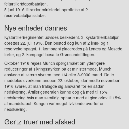
feltartilleridepotbataljon.
5 juni 1916 tiltræder ministeriet oprettelse af 2
reservebataljonsstabe.
Nye enheder dannes
Kystartilleriregimentet udvides beskedent. 3. kystartilleribataljon
oprettes 22. juli 1916. Den bestod dog kun af 2 linie- og 1
reservekompagni. 1. kompagni placeredes på Lynæs og Mosede
forter, og 2. kompagni besatte Grønsundstillingen.
Oktober 1916 rejses Munch spørgsmålet om yderligere
reduceringer af sikringsstyrken på et ministermøde. Munch
ønskede at skære styrken med 1/4 eller 8-9000 mand. Dette
meddeles overkommandoen 22. oktober, der medio november
1916 svarer, at man fralagde sig ansvaret for en sådan
nedskæring. Artillerigeneralen kunne dog gå med til 15%
nedskæring hvis man samtidig ophørte med at give orlov til 15%
af mandskabet. Kongen var meget tvivlende overfor en
nedskæring.
Gørtz truer med afsked