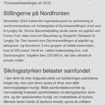
“
F
orsvarsindsamlingen af 1913)
Stillingerne på Nordfronten
Nov
ember
1914 indsende
r
ingeniørkorpset en anmodning til
overkommandoen om forlængelse af Dyrehavestillingen mod vest
til Lyngby Sø. Denne Baunehøjstilling skulle starte sin pigtråd ved
Fortun Fort, løbe nord om Baunehøj og Sorgenfri Slotspark til
Lyngby Sø. Den besto
d
som Dyrehavestillingen
af pigtråd og
løbegrave, og herudover 3 ens grupper af støbte kasematter,
hver til 250 mand. Hertil en række batterianlæg bl.a. ved
Dyrehavegård.
Udgiften blev
150
.
000
kr, der blev afholdt af
private midler.
Sikringsstyrken belaster samfundet
I den førte tid efter krigsudbruddet var befolkningen patriotisme
meget høj, me
n
som faren synes at drive over faldt
stemningsbølgen hurtigt. Både samfundsøkonomisk og
menneskeligt krævede opretholdelsen af sikringsstyrken store
ofre, og der spekuleredes hurtigt i en nedsættelse af styrke
n
.
Allerede første halvår af styrkens levetid, synes de militære