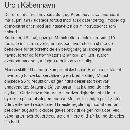
Uro i København
Der er en del uro i hovedstaden, og Københavns kommandant
må 4. juni 1917 udstede forbud mod at soldater deltog i møder og
demonstrationer mod sikringsstyrken og militærvæsenet som
helhed.
Kort efter, 16. maj, spørger Munch efter et ministermøde (10
radikale ministre) overkommandoen, hvor stor en styrke de
behøvede for at opretholde en bevogtning af landegrænse,
havne, forter og feltfortifikatoriske anlæg. 27. juni svarer
overkommandoen, at ingen reduktion var mulig.
Munch skifter til et mere kompromisløst spor. Han mener ikke at
have brug for de konservative og en bred løsning, Munch
ønskede 25 % reduktion, så genindkaldelser stort set var
unødvendige. Stauning (A) var parat til at hjemsende hele
styrken. Gørtz blev orienteret om nødvendigheden af at lette
byrderne på befolkningen, men at Munch for undgå politisk strid
ville vente med reduktioner til næste regulering mod at der for
perioden august til oktober gaves orlov til de genindkaldte. Ved
våbenarter hvor det drejede sig om mere end 1/4 kunne de deles
i to hold.