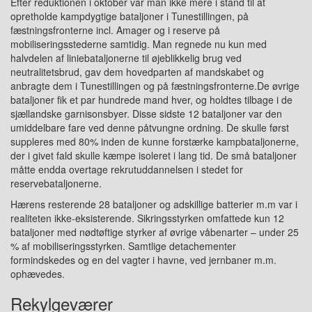
Efter reduktionen i oktober var man ikke mere i stand til at
opretholde kampdygtige bataljoner i Tunestillingen, på
fæstningsfronterne incl. Amager og i reserve på
mobiliseringsstederne samtidig. Man regnede nu kun med
halvdelen af liniebataljonerne til øjeblikkelig brug ved
neutralitetsbrud, gav dem hovedparten af mandskabet og
anbragte dem i Tunestillingen og på fæstningsfronterne.De øvrige
bataljoner fik et par hundrede mand hver, og holdtes tilbage i de
sjællandske garnisonsbyer. Disse sidste 12 bataljoner var den
umiddelbare fare ved denne påtvungne ordning. De skulle først
suppleres med 80% inden de kunne forstærke kampbataljonerne,
der i givet fald skulle kæmpe isoleret i lang tid. De små bataljoner
måtte endda overtage rekrutuddannelsen i stedet for
reservebataljonerne.
Hærens resterende 28 bataljoner og adskillige batterier m.m var i
realiteten ikke-eksisterende. Sikringsstyrken omfattede kun 12
bataljoner med nødtøftige styrker af øvrige våbenarter – under 25
% af mobiliseringsstyrken. Samtlige detachementer
formindskedes og en del vagter i havne, ved jernbaner m.m.
ophævedes.
Rekylgeværer