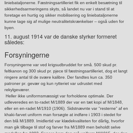
liniebataljonerne
.
Fæstningsartilleriet fi
k
en enkelt besætning til
sikkerhedsarmeringens skyts
, så l
andet
nu
var i stand til
at
foretage
en hurtig og sikker mobilisering og liniebataljonerne
kunne tage sig af
mulige
neutralitetskrænkelser – også uden for
byen.
11. august 1914 var de danske styrker formeret
således:
Forsyningerne
Forsyninger
ne
var ved krigsudbruddet for små. 500 skud pr.
feltkanon og 300 skud pr. pjece til fæstningsartilleriet, dog et langt
ringere antal til de svære kalibre. Der fandtes kun ca. 350
patroner pr. gevær og kun rytteriet var udrustet med
rekylgeværer.
Heller ikke uniformsmæssigt var forholdene optimale. Der
udleveredes en to-radet M/1889 der var en tæt kopi af M/1848,
eller en en-radet M/1910 (1906). Sidstnævnte var “resterne” af en
khaki-farvet uniform man forsøgte at indføre i 1903 i stedet for
den blå M/1889. Imidlertid var klædekvaliteten for dårlig, hvorfor
man gik tilbage til stof og farver fra M/1889 men beholdt selve