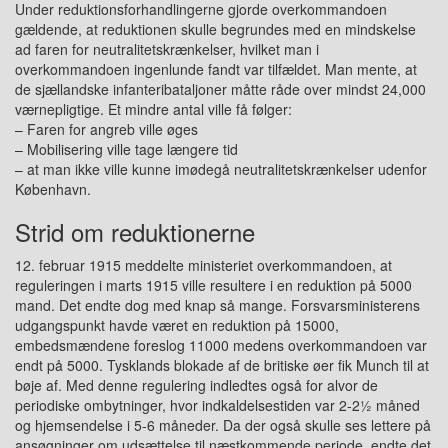
Under reduktionsforhandlingerne gjorde overkommandoen
gældende, at reduktionen skulle begrundes med en mindskelse
ad faren for neutralitetskrænkelser, hvilket man i
overkommandoen ingenlunde fandt var tilfældet. Man mente, at
de sjællandske infanteribataljoner måtte råde over mindst 24,000
værnepligtige. Et mindre antal ville få følger:
– Faren for angreb ville øges
– Mobilisering ville tage længere tid
– at man ikke ville kunne imødegå neutralitetskrænkelser udenfor
København.
Strid om reduktionerne
12. februar 1915 meddelte ministeriet overkommandoen, at
reguleringen i marts 1915 ville resultere i en reduktion på 5000
mand. Det endte dog med knap så mange. Forsvarsministerens
udgangspunkt havde været en reduktion på 15000,
embedsmændene foreslog 11000 medens overkommandoen var
endt på 5000. Tysklands blokade af de britiske øer fik Munch til at
bøje af. Med denne regulering indledtes også for alvor de
periodiske ombytninger, hvor indkaldelsestiden var 2-2½ måned
og hjemsendelse i 5-6 måneder. Da der også skulle ses lettere på
ansøgninger om udsættelse til næstkommende periode, endte det