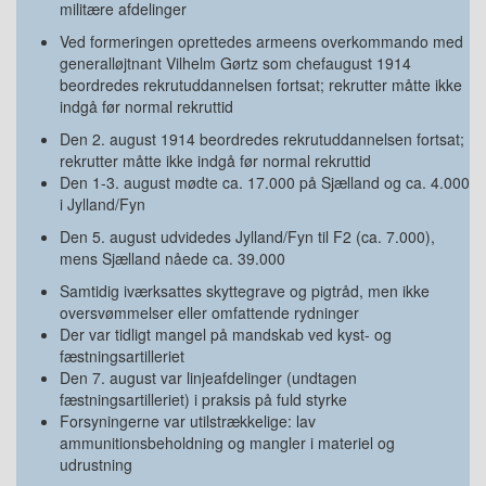
militære afdelinger
Ved formeringen oprettedes armeens overkommando med
generalløjtnant Vilhelm Gørtz som chefaugust 1914
beordredes rekrutuddannelsen fortsat; rekrutter måtte ikke
indgå før normal rekruttid
Den 2. august 1914 beordredes rekrutuddannelsen fortsat;
rekrutter måtte ikke indgå før normal rekruttid
Den 1-3. august mødte ca. 17.000 på Sjælland og ca. 4.000
i Jylland/Fyn
Den 5. august udvidedes Jylland/Fyn til F2 (ca. 7.000),
mens Sjælland nåede ca. 39.000
Samtidig iværksattes skyttegrave og pigtråd, men ikke
oversvømmelser eller omfattende rydninger
Der var tidligt mangel på mandskab ved kyst- og
fæstningsartilleriet
Den 7. august var linjeafdelinger (undtagen
fæstningsartilleriet) i praksis på fuld styrke
Forsyningerne var utilstrækkelige: lav
ammunitionsbeholdning og mangler i materiel og
udrustning