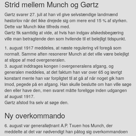
Strid mellem Munch og Gørtz
Gørtz svarer 27. juli at han vil give selvstændige landmænd
høstorlov når det ikke drejede sig om mere end 15 % af styrken.
Dette var Munch ikke tilfreds med.
Gørtz fik samtidig at vide, at hvis han indgav afskedsbegæring
ville man betragtende den som hvilende til et belejligt tidspunkt.
1. august 1917 meddeles, at næste regulering vil foregå som
normalt. Samme aften resonerer Munch at det ville være belejligt
at slippe af med overgeneralen.
3. august inddrages kongen i overgeneralens afgang, og
generalen meddeles, at det faktum han var over 65 og iøvrigt
konstant mente han var forpligtet til at gå af når noget gik ham
imod, pegede på en afgang. Han skulle beslutte om han ville søge
den eller have den, men svaret måtte foreligge inden udgangen
af august 1917.
Gørtz afstod fra selv at søge den.
Ny overkommando
6. august var generalløjtnant A.P. Txuen hos Munch, der
meddelte at det var nødvendigt han påtog sig overkommandoen