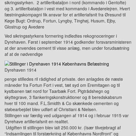
sikri
ngs
styrken. 2 artilleribataljon i nord (kommando i Gentofte)
og
3. artilleribataljon i vest med kommando i Avedørelejren
.
Hvert
fæstningskompagni fik ansvar for et artilleriafsnit fra Øresund til
Køge Bugt
:
Ordrup, Fortun, Lyngby, Tinghøj,
Hu
sum, Ejby,
Glostrup og Avedøre
Ved sikringsstyrkens formering indled
t
es rekognoceringer i
Dyrehaven. Først i september 1914 godkender forsvarsministeren
at der anvendes cement til visse anlæg, men under forudsætning
af at de nødvendige
Dyrehaven 1914
penge stilledes ril rådighed af private. den anlagdes de næste
måneder fra Fortun Fort i vest, tæt syd om Eremitagen og til
kystbanen tæt nord for Taarbæk Fort. Pigtrådshegn og
skyttegrave, 3 flankeringskonstruktioner og 8 beredskabsrum
hver til 100 mand. F.L.Smidth & Co skænkede cementen og
støbearbejdet blev udført af Christiani & Nielsen.
Stillingen var færdig ved udgangen af 1914 og i februar 1915 var
Dyrehave artilleriafsnit en realitet.
Udgiften til stillingen blev ialt 250.000
kr.
(Især
tilvejebragt af
“Indsamlingen til forstærkning af Københavns Nordfront” og