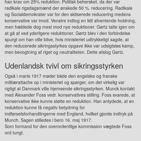
han krav om 25% reduktion. Politisk behersket, da der var
radikale rigsdagsmænd der ønskede 50 %. reducering. Radikale
og Socialdemokrater var for den skitserede reducering medens
konservative var imod. Venstre indtog en lidt afventende holdning,
men hældede dog mest mod nye reduktioner. Gørtz talte igen om
at gå af ved yderligere reduktioner. Gørtz blev i den forbindelse
spurgt om han ville blive, hvis ministeriet udtrykkeligt sagde, at
den reducerede sikringsstyrkes opgave ikke var udsigtsløs kamp,
men bevogtning af riget og neutraliteten. Dette afslog Gørtz.
Udenlandsk tvivl om sikringsstyrken
Også i marts 1917 møder både den engelske og franske
militærattache op i ministeriet og spørger, om det virkelig var
rigtigt at Danmark ville hjemsende sikringsstyrken. Munck kontakt
med Alexander Foss vedr. konservatives stilling. Foss svarede, at
konservative ikke kunne støtte en reduktion. Han antydede, at en
reduktion kunne få negativ betydning for
indførselsforhandlingerne med England, hvilket gjorde indtryk på
Munch. Sagen stilledes i bero 16. maj 1917.
Som formand for den overordentlige kommission vægtede Foss
ord tungt.