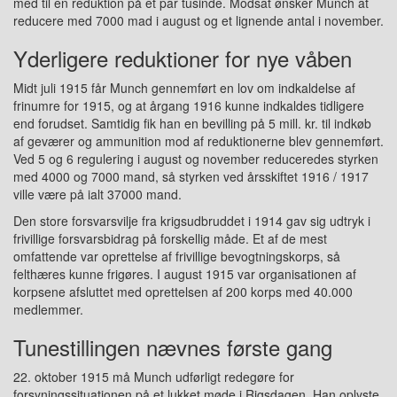
med til en reduktion på et par tusinde. Modsat ønsker Munch at
reducere med 7000 mad i august og et lignende antal i november.
Yderligere reduktioner for nye våben
Midt juli 1915 får Munch gennemført en lov om indkaldelse af
frinumre for 1915, og at årgang 1916 kunne indkaldes tidligere
end forudset. Samtidig fik han en bevilling på 5 mill. kr. til indkøb
af geværer og ammunition mod af reduktionerne blev gennemført.
Ved 5 og 6 regulering i august og november reduceredes styrken
med 4000 og 7000 mand, så styrken ved årsskiftet 1916 / 1917
ville være på ialt 37000 mand.
Den store forsvarsvilje fra krigsudbruddet i 1914 gav sig udtryk i
frivillige forsvarsbidrag på forskellig måde. Et af de mest
omfattende var oprettelse af frivillige bevogtningskorps, så
felthæres kunne frigøres. I august 1915 var organisationen af
korpsene afsluttet med oprettelsen af 200 korps med 40.000
medlemmer.
Tunestillingen nævnes første gang
22. oktober 1915 må Munch udførligt redegøre for
forsyningssituationen på et lukket møde i Rigsdagen. Han oplyste,