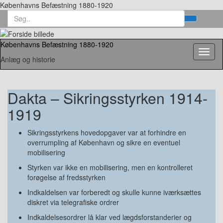
Københavns Befæstning 1880-1920
Search
Toggl
for:
searc
form
Københavns Befæstning 1880-1920
Toggl
Anlæg og historie
naviga
Dakta – Sikringsstyrken 1914-
1919
Sikringsstyrkens hovedopgaver var at forhindre en
overrumpling af København og sikre en eventuel
mobilisering
Styrken var ikke en mobilisering, men en kontrolleret
forøgelse af fredsstyrken
Indkaldelsen var forberedt og skulle kunne iværksættes
diskret via telegrafiske ordrer
Indkaldelsesordrer lå klar ved lægdsforstanderier og