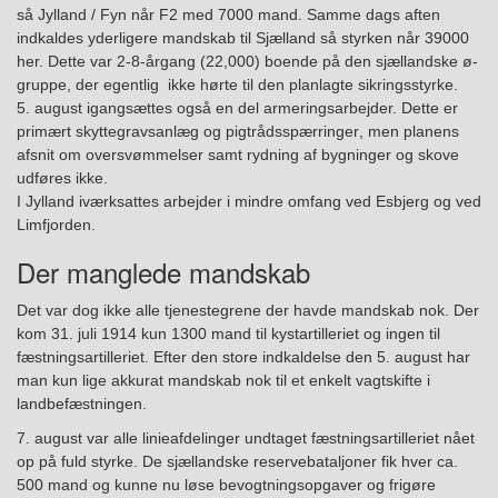
så Jylland / Fyn når F2 med 7000 mand. Samme dags aften
indkaldes yderligere mandskab til Sjælland så styrken når 39000
her. Dette var
2-8-årgang (22,000) boende på den sjællandske ø-
gruppe
, der egentlig ikke
hørte til den planlagte sikringsstyrke
.
5. august igangsættes også en del armeringsarbejder. Dette er
primært s
kyttegravsanlæg og pigtrådsspærringer
, men planens
afsnit om oversvømmelser
samt
rydning af bygninger og skove
udføres ikke
.
I Jylland
iværksattes arbejder
i mindre omfang ved Esbjerg og ved
Limfjorden.
Der manglede mandskab
Det var dog ikke alle tjenestegrene der havde mandskab nok.
Der
kom 31
. juli 1
914 kun 1300
mand
til kystartilleriet og ingen til
fæstningsartilleriet. Efter
den
store indkaldelse
den
5
. august
har
man kun lige akkurat mandskab nok til et enkelt vagtskifte i
landbefæstningen
.
7
. august
var alle linieafdelinger undtaget fæstningsartilleriet nået
op på
fuld
styrke
. D
e sjællandske reservebataljoner fik hver ca.
500 mand og kunne nu løse bevogtningsopgaver og frigøre