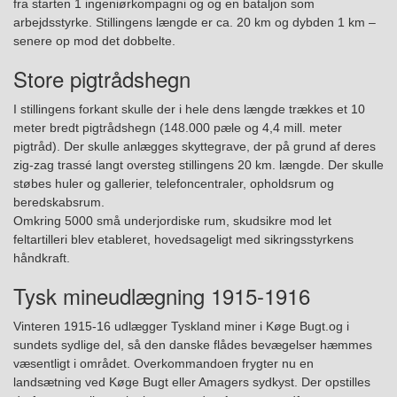
fra starten 1 ingeniørkompagni og og en bataljon som
arbejdsstyrke. Stillingens længde er ca. 20 km og dybden 1 km –
senere op mod det dobbelte.
Store pigtrådshegn
I stillingens forkant skulle der i hele dens længde trækkes et 10
meter bredt pig
t
rådshegn (148.000 pæle og 4,4 mill. meter
pigtråd)
. Der skulle anlægges s
kyttegrave
,
der på grund af deres
zig-zag
trassé langt oversteg
stillingens
20 km.
længde. Der skulle
støbes
huler
og
gallerier, telefoncentraler, opholdsrum og
beredskabsrum.
Omkring
5000
små
underjordiske rum, skudsikre mod let
feltartilleri
blev etableret, hovedsageligt med sikringsstyrkens
håndkraft.
Tysk mineudlægning 1915-1916
Vinteren 1915-16 udlægger Tyskland miner i Køge Bugt.og i
sundets sydlige del, så
den danske
flådes bevægelser hæmmes
væsentligt i området. Overkommandoen frygter nu en
landsætning ved Køge Bugt eller Amagers sydkyst. Der opstilles