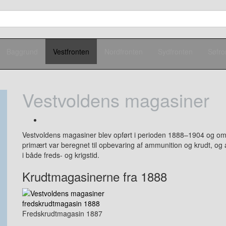
Baggrund
Vestfronten
Nordfronten
Sydfronten
Søfro
Vestvoldens magasiner
Vestvoldens magasiner blev opført i perioden 1888–1904 og omfat
primært var beregnet til opbevaring af ammunition og krudt, og 
i både freds- og krigstid.
Krudtmagasinerne fra 1888
Fredskrudtmagasin 1887