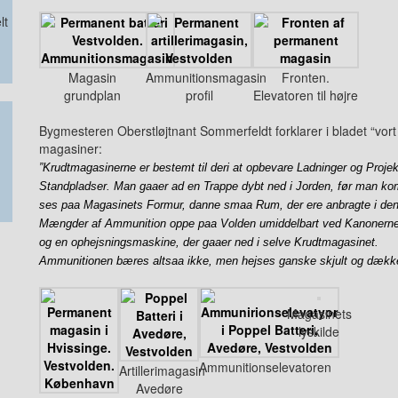
lt
Magasin
Ammunitionsmagasin
Fronten.
grundplan
profil
Elevatoren til højre
Bygmesteren Oberstløjtnant Sommerfeldt forklarer i bladet “vor
magasiner:
”
Krudtmagasinerne
er bestemt til deri at opbevare Ladninger og Proje
Standpladser
.
Man gaaer ad en Trappe dybt ned i Jorden, før man ko
ses paa Magasinets Formur, danne smaa Rum, der ere anbragte i den,
Mængder af Ammunition oppe paa Volden umiddelbart ved Kanonerne. I
og en ophejsningsmaskine, der gaaer ned i selve Krudtmagasinet.
Ammunitionen bæres altsaa ikke, men hejses ganske skjult og dækket 
Magasinets
lyskilde
Ammunitionselevatoren
Artillerimagasin
Avedøre