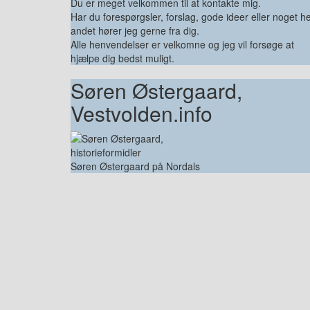
Du er meget velkommen til at kontakte mig.
Har du forespørgsler, forslag, gode ideer eller noget he
andet hører jeg gerne fra dig.
Alle henvendelser er velkomne og jeg vil forsøge at
hjælpe dig bedst muligt.
Søren Østergaard,
Vestvolden.info
Søren Østergaard på Nordals