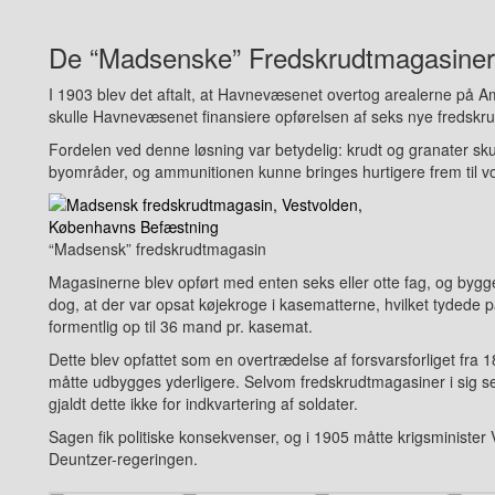
De “Madsenske” Fredskrudtmagasiner
I 1903 blev det aftalt, at Havnevæsenet overtog arealerne på Am
skulle Havnevæsenet finansiere opførelsen af seks nye fredskrudt
Fordelen ved denne løsning var betydelig: krudt og granater sk
byområder, og ammunitionen kunne bringes hurtigere frem til v
“Madsensk” fredskrudtmagasin
Magasinerne blev opført med enten seks eller otte fag, og bygg
dog, at der var opsat køjekroge i kasematterne, hvilket tydede p
formentlig op til 36 mand pr. kasemat.
Dette blev opfattet som en overtrædelse af forsvarsforliget fra
måtte udbygges yderligere. Selvom fredskrudtmagasiner i sig se
gjaldt dette ikke for indkvartering af soldater.
Sagen fik politiske konsekvenser, og i 1905 måtte krigsministe
Deuntzer-regeringen.