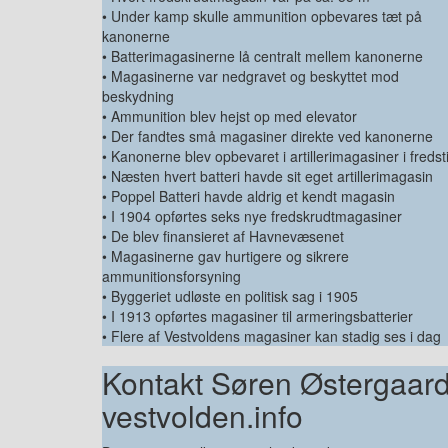
• Under kamp skulle ammunition opbevares tæt på
kanonerne
• Batterimagasinerne lå centralt mellem kanonerne
• Magasinerne var nedgravet og beskyttet mod
beskydning
• Ammunition blev hejst op med elevator
• Der fandtes små magasiner direkte ved kanonerne
• Kanonerne blev opbevaret i artillerimagasiner i fredst
• Næsten hvert batteri havde sit eget artillerimagasin
• Poppel Batteri havde aldrig et kendt magasin
• I 1904 opførtes seks nye fredskrudtmagasiner
• De blev finansieret af Havnevæsenet
• Magasinerne gav hurtigere og sikrere
ammunitionsforsyning
• Byggeriet udløste en politisk sag i 1905
• I 1913 opførtes magasiner til armeringsbatterier
• Flere af Vestvoldens magasiner kan stadig ses i dag
Kontakt Søren Østergaard
vestvolden.info