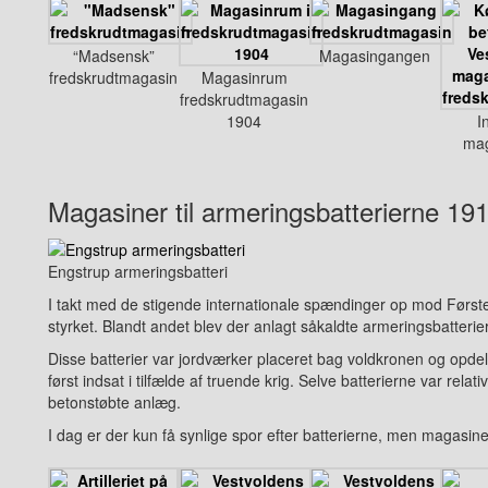
“Madsensk”
Magasingangen
fredskrudtmagasin
Magasinrum
fredskrudtmagasin
1904
I
ma
Magasiner til armeringsbatterierne 19
Engstrup armeringsbatteri
I takt med de stigende internationale spændinger op mod Første
styrket. Blandt andet blev der anlagt såkaldte armeringsbatterier
Disse batterier var jordværker placeret bag voldkronen og opdel
først indsat i tilfælde af truende krig. Selve batterierne var re
betonstøbte anlæg.
I dag er der kun få synlige spor efter batterierne, men magasin