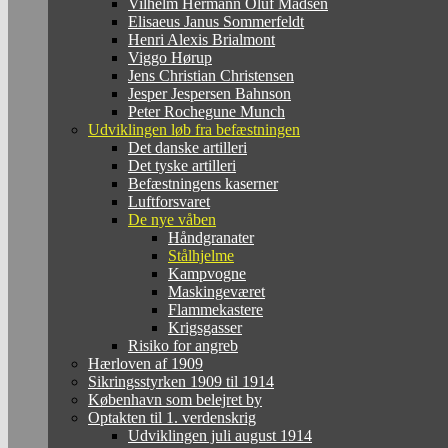
Vilhelm Hermann Oluf Madsen
Elisaeus Janus Sommerfeldt
Henri Alexis Brialmont
Viggo Hørup
Jens Christian Christensen
Jesper Jespersen Bahnson
Peter Rochegune Munch
Udviklingen løb fra befæstningen
Det danske artilleri
Det tyske artilleri
Befæstningens kaserner
Luftforsvaret
De nye våben
Håndgranater
Stålhjelme
Kampvogne
Maskingeværet
Flammekastere
Krigsgasser
Risiko for angreb
Hærloven af 1909
Sikringsstyrken 1909 til 1914
København som belejret by
Optakten til 1. verdenskrig
Udviklingen juli august 1914