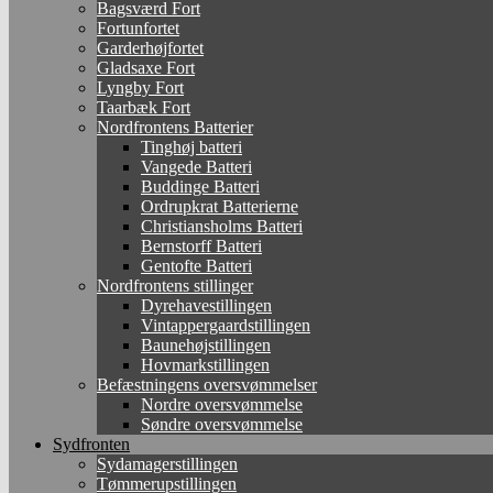
Bagsværd Fort
Fortunfortet
Garderhøjfortet
Gladsaxe Fort
Lyngby Fort
Taarbæk Fort
Nordfrontens Batterier
Tinghøj batteri
Vangede Batteri
Buddinge Batteri
Ordrupkrat Batterierne
Christiansholms Batteri
Bernstorff Batteri
Gentofte Batteri
Nordfrontens stillinger
Dyrehavestillingen
Vintappergaardstillingen
Baunehøjstillingen
Hovmarkstillingen
Befæstningens oversvømmelser
Nordre oversvømmelse
Søndre oversvømmelse
Sydfronten
Sydamagerstillingen
Tømmerupstillingen