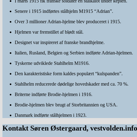
I marts 1915 fik franske soldater en stålkalot under kepien.
Senere i 1915 indførtes stålhjelm M1915 “Adrian”.
Over 3 millioner Adrian-hjelme blev produceret i 1915.
Hjelmen var fremstillet af blødt stål.
Designet var inspireret af franske brandhjelme.
Italien, Rusland, Belgien og Serbien indførte Adrian-hjelmen.
Tyskerne udviklede Stahlhelm M1916.
Den karakteristiske form kaldes populært “kulspanden”.
Stahlhelm reducerede dødelige hovedskader med ca. 70 %.
Briterne indførte Brodie-hjelmen i 1916.
Brodie-hjelmen blev brugt af Storbritannien og USA.
Danmark indførte stålhjelmen i 1923.
Kontakt Søren Østergaard, vestvolden.inf