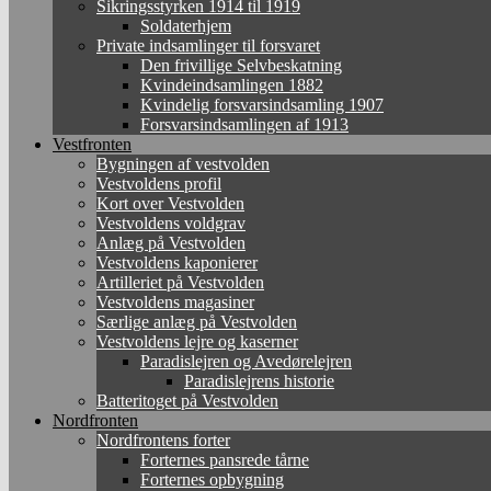
Sikringsstyrken 1914 til 1919
Soldaterhjem
Private indsamlinger til forsvaret
Den frivillige Selvbeskatning
Kvindeindsamlingen 1882
Kvindelig forsvarsindsamling 1907
Forsvarsindsamlingen af 1913
Vestfronten
Bygningen af vestvolden
Vestvoldens profil
Kort over Vestvolden
Vestvoldens voldgrav
Anlæg på Vestvolden
Vestvoldens kaponierer
Artilleriet på Vestvolden
Vestvoldens magasiner
Særlige anlæg på Vestvolden
Vestvoldens lejre og kaserner
Paradislejren og Avedørelejren
Paradislejrens historie
Batteritoget på Vestvolden
Nordfronten
Nordfrontens forter
Forternes pansrede tårne
Forternes opbygning