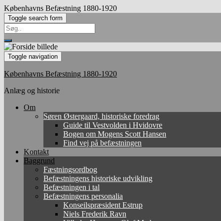
Københavns Befæstning 1880-1920
Toggle search form
Search
for:
Toggle navigation
Københavns Befæstning 1880-1920
Anlæg og historie
Om
Søren Østergaard, historiske foredrag
Guide til Vestvolden i Hvidovre
Bogen om Mogens Scott Hansen
Find vej på befæstningen
Kontakt
Baggrund
Fæstningsordbog
Befæstningens historiske udvikling
Befæstningen i tal
Befæstningens personalia
Konseilspræsident Estrup
Niels Frederik Ravn