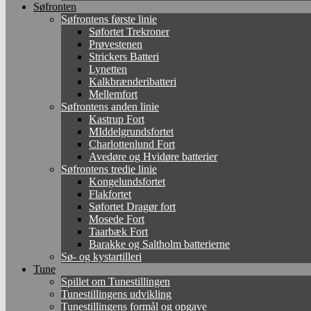
Søfronten
Søfrontens første linie
Søfortet Trekroner
Prøvestenen
Strickers Batteri
Lynetten
Kalkbrænderibatteri
Mellemfort
Søfrontens anden linie
Kastrup Fort
MIddelgrundsfortet
Charlottenlund Fort
Avedøre og Hvidøre batterier
Søfrontens tredie linie
Kongelundsfortet
Flakfortet
Søfortet Dragør fort
Mosede Fort
Taarbæk Fort
Barakke og Saltholm batterierne
Sø- og kystartilleri
Tune
Spillet om Tunestillingen
Tunestillingens udvikling
Tunestillingens formål og opgave