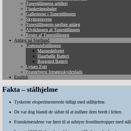
Tunestillingens artilleri
Flankeringshuler
Gallerierne i Tunestillingen
Skyttegravene
Tunestillingens særlige anlæg
Afviklingen af Tunestillingen
Rester af Tunestillingen
Anlæg på Sjælland
Grønsundstillingen
Masnedøfortet
Haarbølle Batteri
Borgsted Batteri
Lynæs Fort
Brantebjerg forsøgsskydeplads
English
Fakta – stålhjelme
Tyskerne eksperimenterede tidligt med stålhjelme.
De var dog blandt de sidste til at indføre dem bredt i felten.
Franskmændene var først til at udstyre frontlinetropper med stå