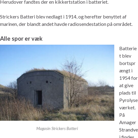
Herudover fandtes der en kikkertstation i batteriet.
Strickers Batteri blev nedlagt i 1914, og herefter benyttet af
marinen, der blandt andet havde radiosendestation på området.
Alle spor er væk
Batterie
t blev
bortspr
ængt i
1954 for
at give
plads til
Pyrolyse
værket.
På
Amager
Magasin Strickers Batteri
Strandve
j findes