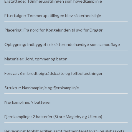
Erstattede: Tømmerupstillingen som hovedkamplinje
Efterfølger: Tømmerupstillingen blev sikkerhedslinje
Placering: Fra nord for Kongelunden til syd for Dragør
Opbygning: Indbygget i eksisterende havdige som camouflage
Materialer: Jord, tømmer og beton
Forsvar: 6 m bredt pigtrådsbælte og feltbefæstninger
Struktur: Nærkamplinje og fjernkamplinje
Nærkamplinje: 9 batterier
Fjernkamplinje: 2 batterier (Store Magleby og Ullerup)
Bevæbning: Mobilt artilleri samt fastmonteret kyst- og skibsskyts