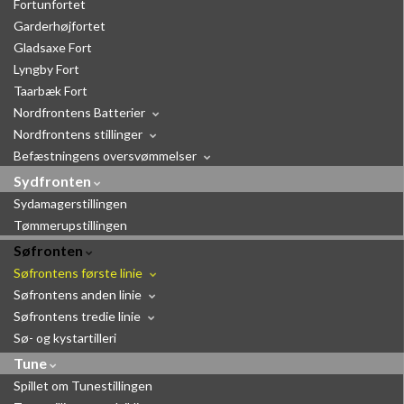
Fortunfortet
Garderhøjfortet
Gladsaxe Fort
Lyngby Fort
Taarbæk Fort
Nordfrontens Batterier
Nordfrontens stillinger
Befæstningens oversvømmelser
Sydfronten
Sydamagerstillingen
Tømmerupstillingen
Søfronten
Søfrontens første linie
Søfrontens anden linie
Søfrontens tredie linie
Sø- og kystartilleri
Tune
Spillet om Tunestillingen