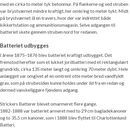
med en cirka to meter tyk betonmur. På flankerne og ved struben
var brystværnet mindre kraftigt, her omkring to meter tykt. Midt
på brystværnet lå en travers, hvor der var indrettet både
kikkertstation og ammunitionsmagasin. Selve adgangen til
batteriet skete gennem struben nord for redanen.
Batteriet udbygges
I årene 1875–1876 blev batteriet kraftigt udbygget. Det
fremstod herefter som et lukket jordbatteri med et rektangulært
grundrids, cirka 135 meter langt og omkring 70 meter dybt. Hele
anlægget var omgivet af en omtrent otte meter bred vandfyldt
grav, som på strubesiden kunne holdes under ild fra en redan og
dermed vanskeliggøre fjendens adgang.
Strickers Batterer blevet omarmeret flere gange.
1882-1888 var batteriet armeret med to 29 cm bagladekanoner
og to 35,5 cm kanoner, som i 1888 blev flyttet til Charlottenlund
Batteri.