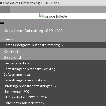
Københavns Befæstning 1880-1920
Toggle
search
form
Search for:
Toggle
navigation
Københavns Befæstning 1880-1920
Om
Søren Østergaard, historiske foredrag
Kontakt
Baggrund
Fæstningsordbog
Befæstningens historiske udvikling
Befæstningen i tal
Befæstningens personalia
Udviklingen løb fra befæstningen
Hærloven af 1909
Sikringsstyrken 1909 til 1914
København som belejret by