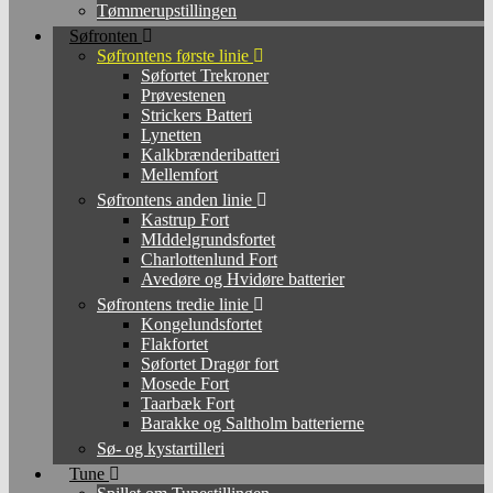
Tømmerupstillingen
Søfronten
Søfrontens første linie
Søfortet Trekroner
Prøvestenen
Strickers Batteri
Lynetten
Kalkbrænderibatteri
Mellemfort
Søfrontens anden linie
Kastrup Fort
MIddelgrundsfortet
Charlottenlund Fort
Avedøre og Hvidøre batterier
Søfrontens tredie linie
Kongelundsfortet
Flakfortet
Søfortet Dragør fort
Mosede Fort
Taarbæk Fort
Barakke og Saltholm batterierne
Sø- og kystartilleri
Tune