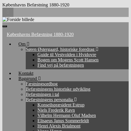
Københavns Befæstning 1880-1920
Toggle
search
form
Search
for:
Toggle
navigation
Københavns Befæstning 1880-1920
Om
Søren Østergaard, historiske foredrag
Guide til Vestvolden i Hvidovre
Bogen om Mogens Scott Hansen
Find vej på befæstningen
Kontakt
Baggrund
Fæstningsordbog
Befæstningens historiske udvikling
Befæstningen i tal
Befæstningens personalia
Konseilspræsident Estrup
Niels Frederik Ravn
Vilhelm Hermann Oluf Madsen
Elisaeus Janus Sommerfeldt
Henri Alexis Brialmont