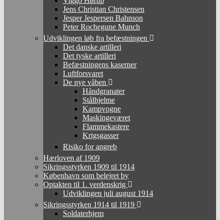
Viggo Hørup
Jens Christian Christensen
Jesper Jespersen Bahnson
Peter Rochegune Munch
Udviklingen løb fra befæstningen
Det danske artilleri
Det tyske artilleri
Befæstningens kaserner
Luftforsvaret
De nye våben
Håndgranater
Stålhjelme
Kampvogne
Maskingeværet
Flammekastere
Krigsgasser
Risiko for angreb
Hærloven af 1909
Sikringsstyrken 1909 til 1914
København som belejret by
Optakten til 1. verdenskrig
Udviklingen juli august 1914
Sikringsstyrken 1914 til 1919
Soldaterhjem