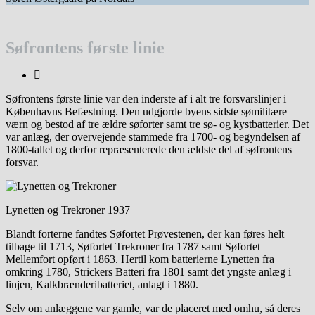
Søfrontens første linie
Søfrontens første linie var den inderste af i alt tre forsvarslinjer i
Københavns Befæstning. Den udgjorde byens sidste sømilitære
værn og bestod af tre ældre søforter samt tre sø- og kystbatterier. Det
var anlæg, der overvejende stammede fra 1700- og begyndelsen af
1800-tallet og derfor repræsenterede den ældste del af søfrontens
forsvar.
Lynetten og Trekroner 1937
Blandt forterne fandtes
Søfortet Prøvestenen
, der kan føres helt
tilbage til 1713,
Søfortet Trekroner
fra 1787 samt
Søfortet
Mellemfort
opført i 1863. Hertil kom batterierne
Lynetten
fra
omkring 1780,
Strickers Batteri
fra 1801 samt det yngste anlæg i
linjen,
Kalkbrænderibatteriet
, anlagt i 1880.
Selv om anlæggene var gamle, var de placeret med omhu, så deres