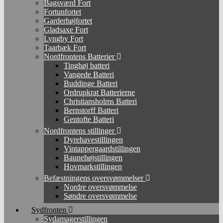
Bagsværd Fort
Fortunfortet
Garderhøjfortet
Gladsaxe Fort
Lyngby Fort
Taarbæk Fort
Nordfrontens Batterier
Tinghøj batteri
Vangede Batteri
Buddinge Batteri
Ordrupkrat Batterierne
Christiansholms Batteri
Bernstorff Batteri
Gentofte Batteri
Nordfrontens stillinger
Dyrehavestillingen
Vintappergaardstillingen
Baunehøjstillingen
Hovmarkstillingen
Befæstningens oversvømmelser
Nordre oversvømmelse
Søndre oversvømmelse
Sydfronten
Sydamagerstillingen