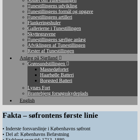
Spillet om Tunestillingen
Tunestillingens udvikling
Tunestillingens formål og opgave
Tunestillingens artilleri
Flankeringshuler
Gallerierne i Tunestillingen
Skyttegravene
Tunestillingens særlige anlæg
Afviklingen af Tunestillingen
Rester af Tunestillingen
Anlæg på Sjælland
Grønsundstillingen
Masnedøfortet
Haarbølle Batteri
Borgsted Batteri
Lynæs Fort
Brantebjerg forsøgsskydeplads
English
Fakta – søfrontens første linie
• Inderste forsvarslinje i Københavns søfront
• Del af: Københavns Befæstning
• Etableret over tid: 1713–1880