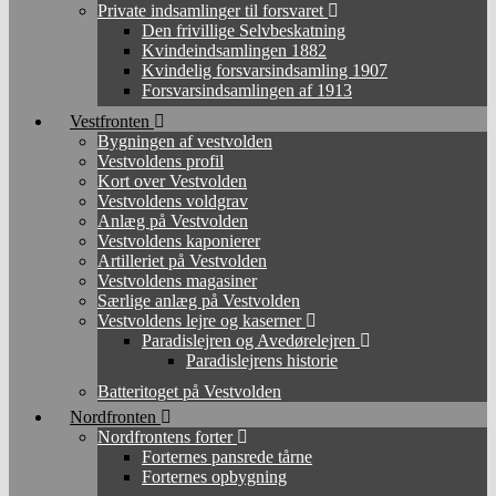
Private indsamlinger til forsvaret
Den frivillige Selvbeskatning
Kvindeindsamlingen 1882
Kvindelig forsvarsindsamling 1907
Forsvarsindsamlingen af 1913
Vestfronten
Bygningen af vestvolden
Vestvoldens profil
Kort over Vestvolden
Vestvoldens voldgrav
Anlæg på Vestvolden
Vestvoldens kaponierer
Artilleriet på Vestvolden
Vestvoldens magasiner
Særlige anlæg på Vestvolden
Vestvoldens lejre og kaserner
Paradislejren og Avedørelejren
Paradislejrens historie
Batteritoget på Vestvolden
Nordfronten
Nordfrontens forter
Forternes pansrede tårne
Forternes opbygning