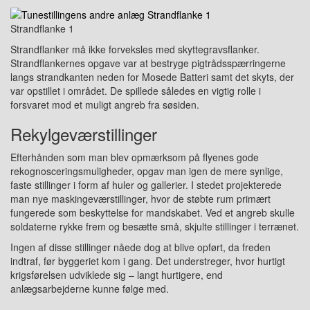
Strandflanke 1
Strandflanker må ikke forveksles med skyttegravsflanker.
Strandflankernes opgave var at bestryge pigtrådsspærringerne
langs strandkanten neden for Mosede Batteri samt det skyts, der
var opstillet i området. De spillede således en vigtig rolle i
forsvaret mod et muligt angreb fra søsiden.
Rekylgeværstillinger
Efterhånden som man blev opmærksom på flyenes gode
rekognosceringsmuligheder, opgav man igen de mere synlige,
faste stillinger i form af huler og gallerier. I stedet projekterede
man nye maskingeværstillinger, hvor de støbte rum primært
fungerede som beskyttelse for mandskabet. Ved et angreb skulle
soldaterne rykke frem og besætte små, skjulte stillinger i terrænet.
Ingen af disse stillinger nåede dog at blive opført, da freden
indtraf, før byggeriet kom i gang. Det understreger, hvor hurtigt
krigsførelsen udviklede sig – langt hurtigere, end
anlægsarbejderne kunne følge med.