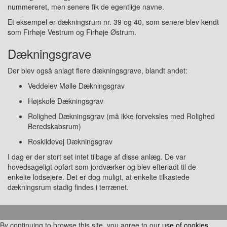
nummereret, men senere fik de egentlige navne.
Et eksempel er dækningsrum nr. 39 og 40, som senere blev kendt
som Firhøje Vestrum og Firhøje Østrum.
Dækningsgrave
Der blev også anlagt flere dækningsgrave, blandt andet:
Veddelev Mølle Dækningsgrav
Højskole Dækningsgrav
Rolighed Dækningsgrav (må ikke forveksles med Rolighed
Beredskabsrum)
Roskildevej Dækningsgrav
I dag er der stort set intet tilbage af disse anlæg. De var
hovedsageligt opført som jordværker og blev efterladt til de
enkelte lodsejere. Det er dog muligt, at enkelte tilkastede
dækningsrum stadig findes i terrænet.
Made with
by
Graphene Themes
.
By continuing to browse this site, you agree to our
use of cookies
.