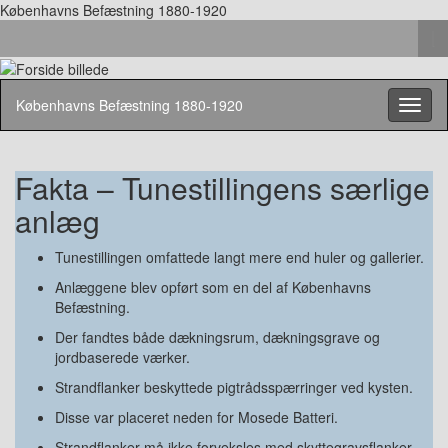
Københavns Befæstning 1880-1920
To
se
Search
fo
for:
Københavns Befæstning 1880-1920
Toggl
naviga
Fakta – Tunestillingens særlige
anlæg
Tunestillingen omfattede langt mere end huler og gallerier.
Anlæggene blev opført som en del af Københavns
Befæstning.
Der fandtes både dækningsrum, dækningsgrave og
jordbaserede værker.
Strandflanker beskyttede pigtrådsspærringer ved kysten.
Disse var placeret neden for Mosede Batteri.
Strandflanker må ikke forveksles med skyttegravsflanker.