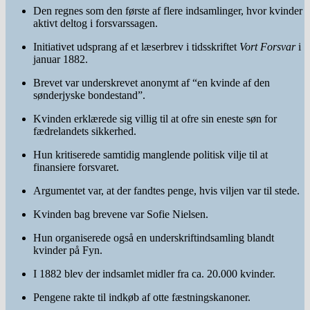
Den regnes som den første af flere indsamlinger, hvor kvinder
aktivt deltog i forsvarssagen.
Initiativet udsprang af et læserbrev i tidsskriftet
Vort Forsvar
i
januar 1882.
Brevet var underskrevet anonymt af “en kvinde af den
sønderjyske bondestand”.
Kvinden erklærede sig villig til at ofre sin eneste søn for
fædrelandets sikkerhed.
Hun kritiserede samtidig manglende politisk vilje til at
finansiere forsvaret.
Argumentet var, at der fandtes penge, hvis viljen var til stede.
Kvinden bag brevene var
Sofie Nielsen
.
Hun organiserede også en underskriftindsamling blandt
kvinder på Fyn.
I 1882 blev der indsamlet midler fra ca. 20.000 kvinder.
Pengene rakte til indkøb af otte fæstningskanoner.