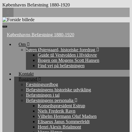
Københavns Befæstning 1880-1920
Toggle
search
form
Search
for:
Toggle
navigation
Københavns Befæstning 1880-1920
Om
Søren Østergaard, historiske foredrag
Guide til Vestvolden i Hvidovre
Bogen om Mogens Scott Hansen
Find vej på befæstningen
Kontakt
Baggrund
Fæstningsordbog
Befæstningens historiske udvikling
Befæstningen i tal
Befæstningens personalia
Konseilspræsident Estrup
Niels Frederik Ravn
Vilhelm Hermann Oluf Madsen
Elisaeus Janus Sommerfeldt
Henri Alexis Brialmont