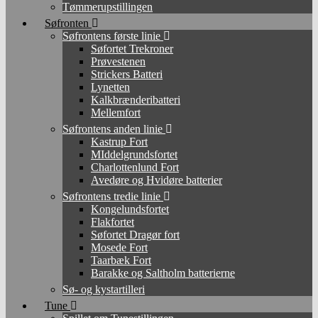
Tømmerupstillingen
Søfronten
Søfrontens første linie
Søfortet Trekroner
Prøvestenen
Strickers Batteri
Lynetten
Kalkbrænderibatteri
Mellemfort
Søfrontens anden linie
Kastrup Fort
MIddelgrundsfortet
Charlottenlund Fort
Avedøre og Hvidøre batterier
Søfrontens tredie linie
Kongelundsfortet
Flakfortet
Søfortet Dragør fort
Mosede Fort
Taarbæk Fort
Barakke og Saltholm batterierne
Sø- og kystartilleri
Tune