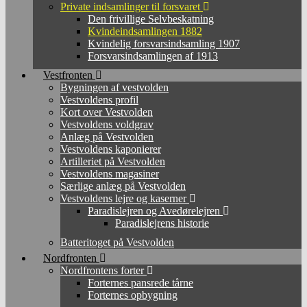
Private indsamlinger til forsvaret
Den frivillige Selvbeskatning
Kvindeindsamlingen 1882
Kvindelig forsvarsindsamling 1907
Forsvarsindsamlingen af 1913
Vestfronten
Bygningen af vestvolden
Vestvoldens profil
Kort over Vestvolden
Vestvoldens voldgrav
Anlæg på Vestvolden
Vestvoldens kaponierer
Artilleriet på Vestvolden
Vestvoldens magasiner
Særlige anlæg på Vestvolden
Vestvoldens lejre og kaserner
Paradislejren og Avedørelejren
Paradislejrens historie
Batteritoget på Vestvolden
Nordfronten
Nordfrontens forter
Forternes pansrede tårne
Forternes opbygning