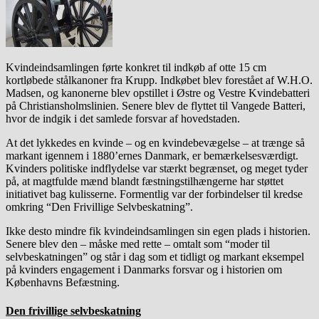
Kvindeindsamlingen førte konkret til indkøb af otte 15 cm
kortløbede stålkanoner fra
Krupp
. Indkøbet blev forestået af W.H.O.
Madsen, og kanonerne blev opstillet i Østre og Vestre Kvindebatteri
på
Christiansholmslinien
. Senere blev de flyttet til
Vangede Batteri
,
hvor de indgik i det samlede forsvar af hovedstaden.
At det lykkedes en kvinde – og en kvindebevægelse – at trænge så
markant igennem i 1880’ernes Danmark, er bemærkelsesværdigt.
Kvinders politiske indflydelse var stærkt begrænset, og meget tyder
på, at magtfulde mænd blandt fæstningstilhængerne har støttet
initiativet bag kulisserne. Formentlig var der forbindelser til kredse
omkring “Den Frivillige Selvbeskatning”.
Ikke desto mindre fik kvindeindsamlingen sin egen plads i historien.
Senere blev den – måske med rette – omtalt som “moder til
selvbeskatningen” og står i dag som et tidligt og markant eksempel
på kvinders engagement i Danmarks forsvar og i historien om
Københavns Befæstning.
Den frivillige selvbeskatning