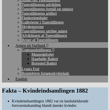
Spillet om Tunestillingen
Tunestillingens udvikling
Tunestillingens formål og opgave
Tunestillingens artilleri
Flankeringshuler
Gallerierne i Tunestillingen
Skyttegravene
Tunestillingens særlige anlæg
Afviklingen af Tunestillingen
Rester af Tunestillingen
Anlæg på Sjælland
Grønsundstillingen
Masnedøfortet
Haarbølle Batteri
Borgsted Batteri
Lynæs Fort
Brantebjerg forsøgsskydeplads
English
Fakta – Kvindeindsamlingen 1882
Kvindeindsamlingen 1882 var en landsdækkende
forsvarsindsamling blandt danske kvinder.