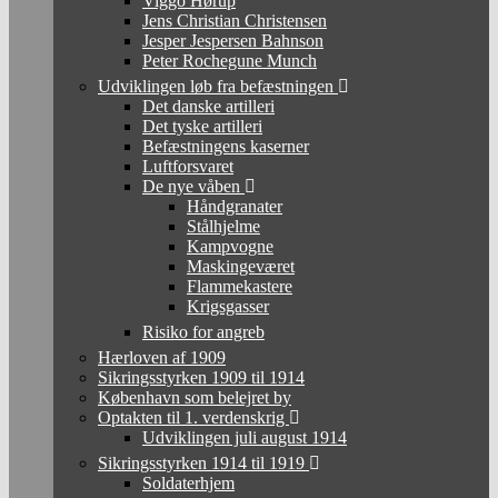
Viggo Hørup
Jens Christian Christensen
Jesper Jespersen Bahnson
Peter Rochegune Munch
Udviklingen løb fra befæstningen
Det danske artilleri
Det tyske artilleri
Befæstningens kaserner
Luftforsvaret
De nye våben
Håndgranater
Stålhjelme
Kampvogne
Maskingeværet
Flammekastere
Krigsgasser
Risiko for angreb
Hærloven af 1909
Sikringsstyrken 1909 til 1914
København som belejret by
Optakten til 1. verdenskrig
Udviklingen juli august 1914
Sikringsstyrken 1914 til 1919
Soldaterhjem