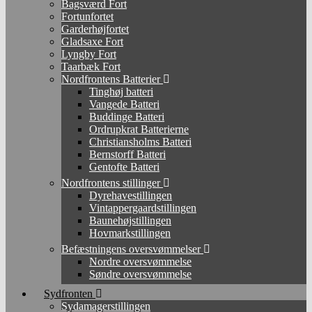
Bagsværd Fort
Fortunfortet
Garderhøjfortet
Gladsaxe Fort
Lyngby Fort
Taarbæk Fort
Nordfrontens Batterier
Tinghøj batteri
Vangede Batteri
Buddinge Batteri
Ordrupkrat Batterierne
Christiansholms Batteri
Bernstorff Batteri
Gentofte Batteri
Nordfrontens stillinger
Dyrehavestillingen
Vintappergaardstillingen
Baunehøjstillingen
Hovmarkstillingen
Befæstningens oversvømmelser
Nordre oversvømmelse
Søndre oversvømmelse
Sydfronten
Sydamagerstillingen