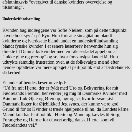
afslutningsvis “overgivet til danske kvinders overvejelse og
tilslutning”.
Underskriftindsamling
Kvinden bag indlæggene var
Sofie Nielsen
, som på dette tidspunkt
havde boet syv år på Fyn. Hun fortsatte sin agitation blandt
kvinderne og iværksatte blandt andet en underskriftindsamling
blandt fynske kvinder. I et senere læserbrev henvendte hun sig
direkte til Danmarks kvinder med en følelsesladet appel om at
“lukke øjne og ører op” og se, hvor forsvarsløst landet lå. Hun
udtrykte samtidig frustration over, at de folkevalgte mænd efter
hendes opfattelse var mere optaget af partipolitik end af fædrelandets
sikkerhed.
Et andet af hendes læserbreve lød:
“Ud fra mit Hjerte, der er fyldt med Uro og Bekymring for mit
Fædrelands Fremtid, henvender jeg mig til Danmarks Kvinder med
Bøn om: Luk Øjne og Øren op, hør og se, hvor forsvarsløst
Danmark ligger for Øjeblikket! Jeg synes, der kunne være god
Grund til for os Kvinder at træde hjælpende til nu, da Landets kårne
Mænd kun har Partipolitik i Hjerte og Mund og kævles til Sorg,
Forargelse og Harme for ethvert ærligt dansk Hjerte, som vil
Fædrelandets vel.”