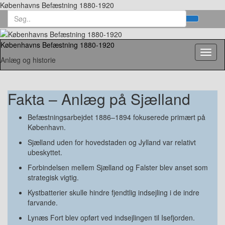
Københavns Befæstning 1880-1920
Search
Toggl
for:
searc
form
Københavns Befæstning 1880-1920
Toggl
Anlæg og historie
naviga
Fakta – Anlæg på Sjælland
Befæstningsarbejdet 1886–1894 fokuserede primært på
København.
Sjælland uden for hovedstaden og Jylland var relativt
ubeskyttet.
Forbindelsen mellem Sjælland og Falster blev anset som
strategisk vigtig.
Kystbatterier skulle hindre fjendtlig indsejling i de indre
farvande.
Lynæs Fort
blev opført ved indsejlingen til Isefjorden.