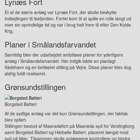
Lynæs Fort
Et af de større anlæg var
Lynæs Fort
, der skulle beskytte
indsejlingen til
Isefjorden
. Fortet kom til at spille en rolle langt ud
over sin oprindelige tid og var i brug helt frem til efter Den Kolde
Krig.
Planer i Smålandsfarvandet
Samtidig blev der udarbejdet ambitiøse planer for yderligere
anlæg i Smålandsfarvandet. Her indgik både en planlagt
flådehavn og en befæstet stilling på Vejrø. Disse planer blev dog
aldrig fuldt realiseret.
Grønsundstillingen
Borgsted Batteri
Af de sydlige anlæg var det kun Grønsundstillingen, der faktisk
blev opført.
Stillingen bestod af
Masnedøfort
på Masnedø syd for Vordingborg
samt Borgsted Batteri og Hårbølle Batteri, placeret længst mod
syd på
Møn
. Tilsammen skulle anlæggene kontrollere og hindre