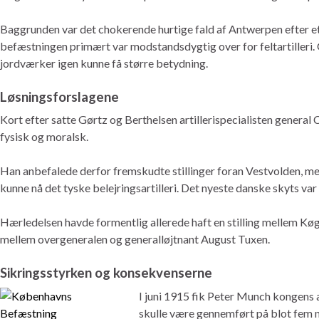
Baggrunden var det chokerende hurtige fald af Antwerpen efter e
befæstningen primært var modstandsdygtig over for feltartilleri. G
jordværker igen kunne få større betydning.
Løsningsforslagene
Kort efter satte Gørtz og Berthelsen artillerispecialisten general C
fysisk og moralsk.
Han anbefalede derfor fremskudte stillinger foran Vestvolden, me
kunne nå det tyske belejringsartilleri. Det nyeste danske skyts va
Hærledelsen havde formentlig allerede haft en stilling mellem Køg
mellem overgeneralen og generalløjtnant August Tuxen.
Sikringsstyrken og konsekvenserne
I juni 1915 fik Peter Munch kongens
skulle være gennemført på blot fem 