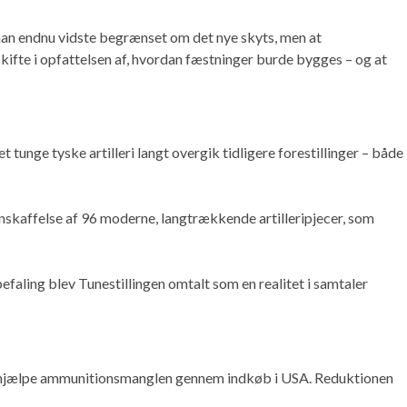
man endnu vidste begrænset om det nye skyts, men at
skifte i opfattelsen af, hvordan fæstninger burde bygges – og at
t tunge tyske artilleri langt overgik tidligere forestillinger – både
skaffelse af 96 moderne, langtrækkende artilleripjecer, som
faling blev Tunestillingen omtalt som en realitet i samtaler
 afhjælpe ammunitionsmanglen gennem indkøb i USA. Reduktionen