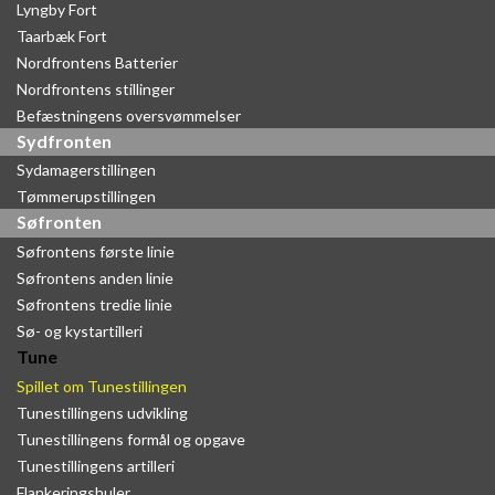
Lyngby Fort
Taarbæk Fort
Nordfrontens Batterier
Nordfrontens stillinger
Befæstningens oversvømmelser
Sydfronten
Sydamagerstillingen
Tømmerupstillingen
Søfronten
Søfrontens første linie
Søfrontens anden linie
Søfrontens tredie linie
Sø- og kystartilleri
Tune
Spillet om Tunestillingen
Tunestillingens udvikling
Tunestillingens formål og opgave
Tunestillingens artilleri
Flankeringshuler