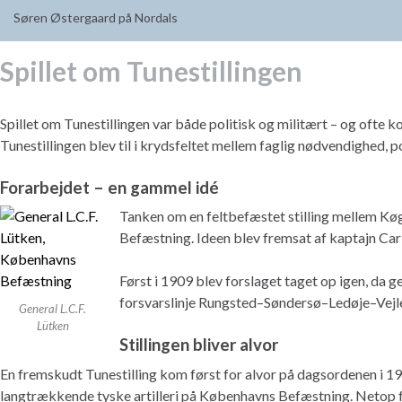
Søren Østergaard på Nordals
Spillet om Tunestillingen
Spillet om Tunestillingen var både politisk og militært – og ofte 
Tunestillingen blev til i krydsfeltet mellem faglig nødvendighed, p
Forarbejdet – en gammel idé
Tanken om en feltbefæstet stilling mellem Køg
Befæstning. Ideen blev fremsat af kaptajn Carl 
Først i 1909 blev forslaget taget op igen, da g
forsvarslinje Rungsted–Søndersø–Ledøje–Vejleb
General L.C.F.
Lütken
Stillingen bliver alvor
En fremskudt Tunestilling kom først for alvor på dagsordenen i 1
langtrækkende tyske artilleri på Københavns Befæstning. Netop f