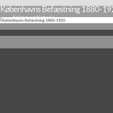
Københavns Befæstning 1880-19
Anlæg og historie