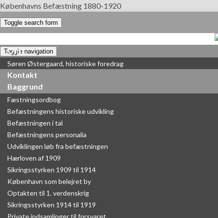
Københavns Befæstning 1880-1920
Toggle search form
Om
Toggle navigation
Søren Østergaard, historiske foredrag
Kontakt
Baggrund
Fæstningsordbog
Befæstningens historiske udvikling
Befæstningen i tal
Befæstningens personalia
Udviklingen løb fra befæstningen
Hærloven af 1909
Sikringsstyrken 1909 til 1914
København som belejret by
Optakten til 1. verdenskrig
Sikringsstyrken 1914 til 1919
Private indsamlinger til forsvaret