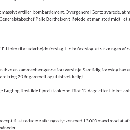
t massivt artilleribombardement. Overgeneral Gørtz svarede, at 
eneralstabschef Palle Berthelsen tilføjede, at man stod midt i et 
.F. Holm til at udarbejde forslag. Holm fastslog, at virkningen af de
n ikke en sammenhængende forsvarslinje. Samtidig foreslog han an
r omkring 20 år gammelt og utilstrækkeligt.
e Bugt og Roskilde Fjord i tankerne. Blot 12 dage efter Holms anbe
 accept til at reducere sikringsstyrken med 13.000 mand mod at
måneder.