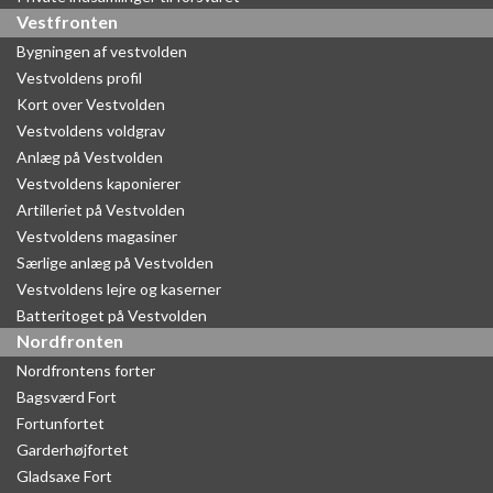
Vestfronten
Bygningen af vestvolden
Vestvoldens profil
Kort over Vestvolden
Vestvoldens voldgrav
Anlæg på Vestvolden
Vestvoldens kaponierer
Artilleriet på Vestvolden
Vestvoldens magasiner
Særlige anlæg på Vestvolden
Vestvoldens lejre og kaserner
Batteritoget på Vestvolden
Nordfronten
Nordfrontens forter
Bagsværd Fort
Fortunfortet
Garderhøjfortet
Gladsaxe Fort