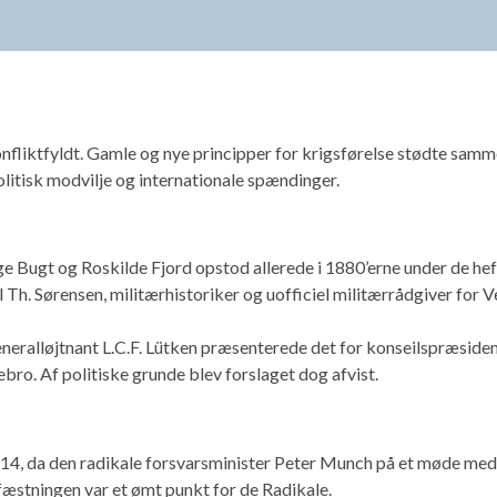
konfliktfyldt. Gamle og nye principper for krigsførelse stødte sam
olitisk modvilje og internationale spændinger.
e Bugt og Roskilde Fjord opstod allerede i 1880’erne under de he
Th. Sørensen, militærhistoriker og uofficiel militærrådgiver for Ve
eneralløjtnant L.C.F. Lütken præsenterede det for konseilspræsiden
ro. Af politiske grunde blev forslaget dog afvist.
914, da den radikale forsvarsminister Peter Munch på et møde med 
æstningen var et ømt punkt for de Radikale.