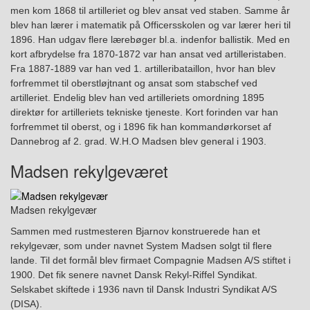
men kom 1868 til artilleriet og blev ansat ved staben. Samme år
blev han lærer i matematik på Officersskolen og var lærer heri til
1896. Han udgav
flere
lærebøger
bl.a. indenfor
ballistik. Med en
kort afbrydelse fra 1870-1872 var han ansat ved artilleristaben.
Fra 1887-1889 var
han ved 1.
artilleribataillon, hvor han blev
forfremmet til oberstløjtnant og ansat som stabschef ved
artilleriet. Endelig blev han ved artilleriets omordning 1895
direktør for artilleriets
t
ekniske tjeneste. Kort forinden var han
forfremmet til oberst, og i 1896 fik han kommandørkorset af
Dannebrog af 2. grad.
W
.H.O Madsen blev general i 1903.
Madsen rekylgeværet
Madsen rekylgevær
S
ammen med rustmesteren Bjarnov
konstruerede han e
t
rekylgevær,
som under
navnet System Madsen solgt til flere
lande. Til det formål blev firmaet Compagnie Madsen A/S stiftet i
1900. Det fik senere navnet Dansk Rekyl-Riffel Syndikat.
S
elskab
et
skiftede i 1936 navn til Dansk Industri Syndikat A/S
(DISA).