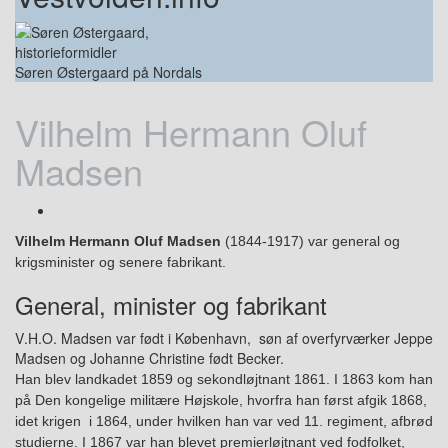
Søren Østergaard på Nordals
Vilhelm Hermann Oluf
Madsen
Vilhelm Hermann Oluf Madsen
(1844-1917) var general og
krigsminister og senere fabrikant.
General, minister og fabrikant
V
.H.O.
Madsen
var født i København,
søn af overfyrværker Jeppe
Madsen og Johanne Christine født Becker.
Han blev landkadet 1859 og sekondløjtnant 1861. I 1863 kom han
på Den kongelige militære Højskole, hvorfra han først afgik 1868,
idet krigen i 1864, under hvilken han var ved 11. regiment, afbrød
studierne.
I 1867
var
han
blevet premierløjtnant ved fodfolket,