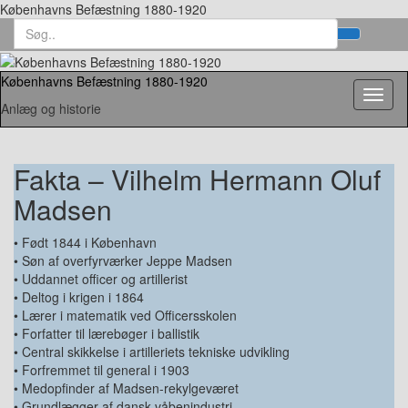
Københavns Befæstning 1880-1920
Search
Toggl
for:
searc
form
Københavns Befæstning 1880-1920
Toggl
Anlæg og historie
naviga
Fakta – Vilhelm Hermann Oluf
Madsen
• Født 1844 i København
• Søn af overfyrværker Jeppe Madsen
• Uddannet officer og artillerist
• Deltog i krigen i 1864
• Lærer i matematik ved Officersskolen
• Forfatter til lærebøger i ballistik
• Central skikkelse i artilleriets tekniske udvikling
• Forfremmet til general i 1903
• Medopfinder af Madsen-rekylgeværet
• Grundlægger af dansk våbenindustri