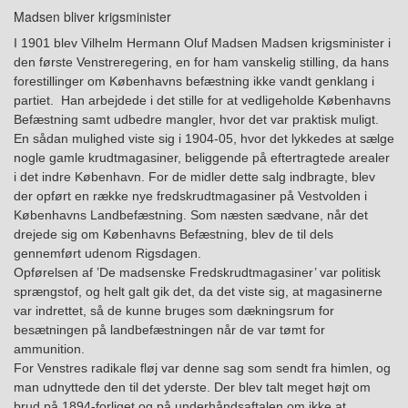
Madsen bliver krigsminister
I 1901 blev
Vilhelm Hermann Oluf Madsen
Madsen
krigsminister
i
den første Venstreregering, en for ham vanskelig stilling, da hans
forestillinger om Københavns befæstning ikke vandt genklang i
partiet. Han arbejdede i det stille for at vedligeholde Københavns
Befæstning samt udbedre mangler, hvor det var praktisk muligt.
En sådan mulighed viste sig i 1904-05, hvor det lykkedes at sælge
nogle gamle krudtmagasiner, beliggende på eftertragtede arealer
i det indre København. For de midler dette salg indbragte, blev
der opført en række nye fredskrudtmagasiner på Vestvolden i
Københavns Landbefæstning.
Som næsten sædvane, når det
drejede sig om Københavns Befæstning,
blev
de
til dels
gennemført udenom Rigsdagen.
Opførelsen af ’De madsenske Fredskrudtmagasiner’ var politisk
sprængstof, og h
elt
galt gik det,
da det viste sig, at magasinerne
var indrettet, så de kunne bruges som dækningsrum for
besætningen på landbefæstningen når de var tømt for
ammunition.
For Venstres radikale fløj var
denne sag som sendt fra himlen
, og
man udnyttede den til det yderste. Der blev talt meget højt om
brud på 1894-forliget og på underhåndsaftalen om ikke at