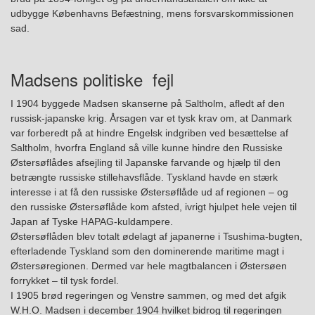
udbygge Københavns Befæstning, mens forsvarskommissionen
sad.
Madsens politiske fejl
I 1904 byggede Madsen skanserne på Saltholm, afledt af den
russisk-japanske krig.
Årsagen var et tysk krav om, at Danmark
var forberedt på at hindre Engelsk indgriben ved besættelse af
Saltholm, hvorfra England så ville kunne hindre den Russiske
Østersøflådes afsejling til Japanske farvande og hjælp til den
betrængte russiske stillehavsflåde. Tyskland havde en stærk
interesse i at få den russiske Østersøflåde ud af regionen – og
den russiske Østersøflåde kom afsted, ivrigt hjulpet hele vejen til
Japan af Tyske HAPAG-kuldampere.
Østersøflåden blev totalt ødelagt af japanerne i Tsushima-bugten,
efterladende Tyskland som den dominerende maritime magt i
Østersøregionen. Dermed var hele magtbalancen i Østersøen
forrykket – til tysk fordel.
I 1905 brød regeringen og Venstre sammen,
og med det afgik
W.H.O. Madsen i december 1904 hvilket bidrog til regeringen