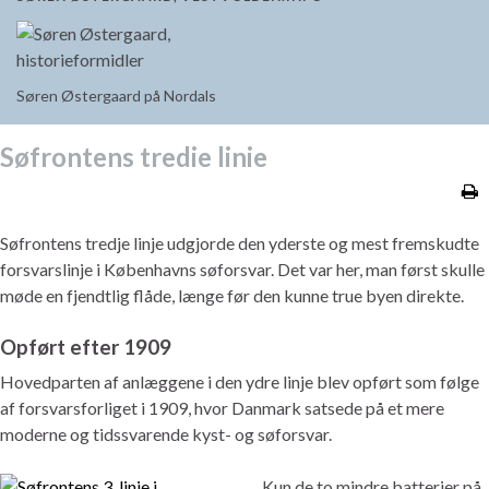
Søren Østergaard på Nordals
Søfrontens tredie linie
Søfrontens tredje linje udgjorde den yderste og mest fremskudte
forsvarslinje i Københavns søforsvar. Det var her, man først skulle
møde en fjendtlig flåde, længe før den kunne true byen direkte.
Opført efter 1909
Hovedparten af anlæggene i den ydre linje blev opført som følge
af forsvarsforliget i 1909, hvor Danmark satsede på et mere
moderne og tidssvarende kyst- og søforsvar.
Kun de to mindre batterier på