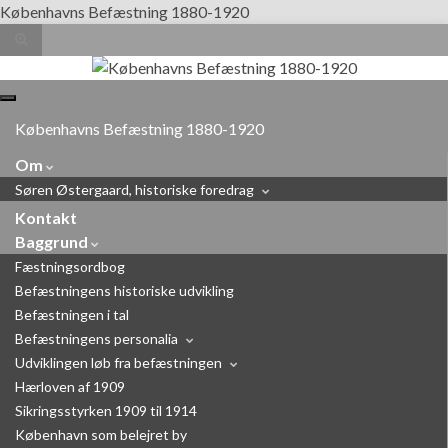
Københavns Befæstning 1880-1920
Toggle
search
form
Search for:
Toggle
navigation
Københavns Befæstning 1880-1920
Om
Søren Østergaard, historiske foredrag
Kontakt
Baggrund
Fæstningsordbog
Befæstningens historiske udvikling
Befæstningen i tal
Befæstningens personalia
Udviklingen løb fra befæstningen
Hærloven af 1909
Sikringsstyrken 1909 til 1914
København som belejret by