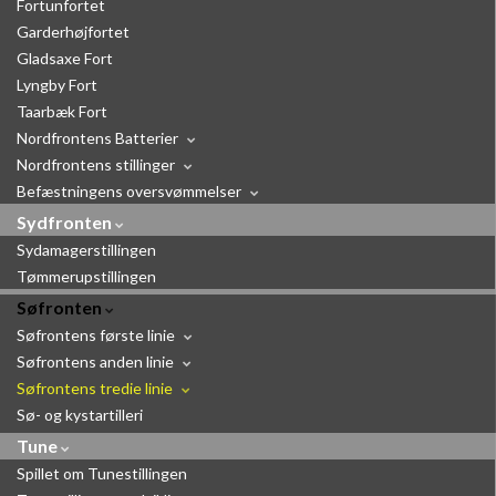
Fortunfortet
Garderhøjfortet
Gladsaxe Fort
Lyngby Fort
Taarbæk Fort
Nordfrontens Batterier
Nordfrontens stillinger
Befæstningens oversvømmelser
Sydfronten
Sydamagerstillingen
Tømmerupstillingen
Søfronten
Søfrontens første linie
Søfrontens anden linie
Søfrontens tredie linie
Sø- og kystartilleri
Tune
Spillet om Tunestillingen